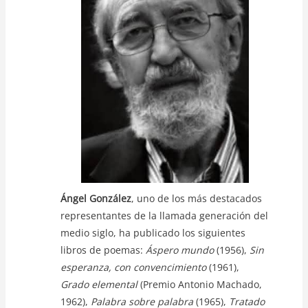
p
o
n
p
o
k
k
Ángel González
, uno de los más destacados
representantes de la llamada generación del
medio siglo, ha publicado los siguientes
libros de poemas:
Áspero mundo
(1956),
Sin
esperanza, con convencimiento
(1961),
Grado elemental
(Premio Antonio Machado,
1962),
Palabra sobre palabra
(1965),
Tratado