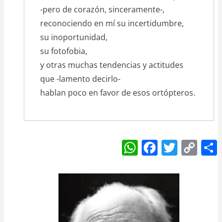
-pero de corazón, sinceramente-,
reconociendo en mí su incertidumbre,
su inoportunidad,
su fotofobia,
y otras muchas tendencias y actitudes
que -lamento decirlo-
hablan poco en favor de esos ortópteros.
W
F
T
C
h
a
w
o
at
c
itt
p
s
e
er
y
A
b
Li