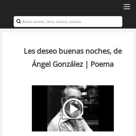
Ir
al
Search
Navegación
contenido
principal
principal
Les deseo buenas noches, de
Ángel González | Poema
Video
Url