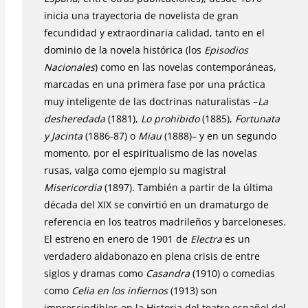
inicia una trayectoria de novelista de gran
fecundidad y extraordinaria calidad, tanto en el
dominio de la novela histórica (los
Episodios
Nacionales
) como en las novelas contemporáneas,
marcadas en una primera fase por una práctica
muy inteligente de las doctrinas naturalistas –
La
desheredada
(1881),
Lo prohibido
(1885),
Fortunata
y Jacinta
(1886-87) o
Miau
(1888)– y en un segundo
momento, por el espiritualismo de las novelas
rusas, valga como ejemplo su magistral
Misericordia
(1897). También a partir de la última
década del XIX se convirtió en un dramaturgo de
referencia en los teatros madrileños y barceloneses.
El estreno en enero de 1901 de
Electra
es un
verdadero aldabonazo en plena crisis de entre
siglos y dramas como
Casandra
(1910) o comedias
como
Celia en los infiernos
(1913) son
imprescindibles en la Historia del teatro español del