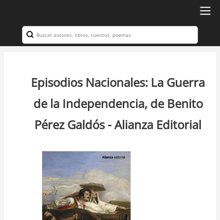
Ir
al
Search
Navegación
contenido
principal
principal
Episodios Nacionales: La Guerra
de la Independencia, de Benito
Pérez Galdós - Alianza Editorial