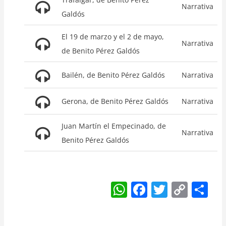
Narrativa
Galdós
El 19 de marzo y el 2 de mayo,
Narrativa
de Benito Pérez Galdós
Bailén, de Benito Pérez Galdós
Narrativa
Gerona, de Benito Pérez Galdós
Narrativa
Juan Martín el Empecinado, de
Narrativa
Benito Pérez Galdós
W
F
T
C
S
h
a
w
o
h
at
c
itt
p
ar