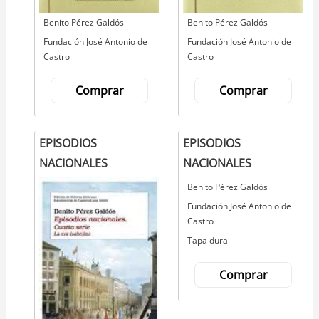
Autor
Benito Pérez Galdós
Autor
Benito Pérez Galdós
Editorial
Fundación José Antonio de
Editorial
Fundación José Antonio de
Castro
Castro
Comprar
Comprar
EPISODIOS
EPISODIOS
NACIONALES
NACIONALES
Autor
Benito Pérez Galdós
Editorial
Fundación José Antonio de
Castro
Tapa dura
Comprar