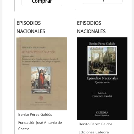
Comprar
EPISODIOS
EPISODIOS
NACIONALES
NACIONALES
Autor
Benito Pérez Galdós
Editorial
Fundación José Antonio de
Autor
Benito Pérez Galdós
Castro
Editorial
Ediciones Cátedra