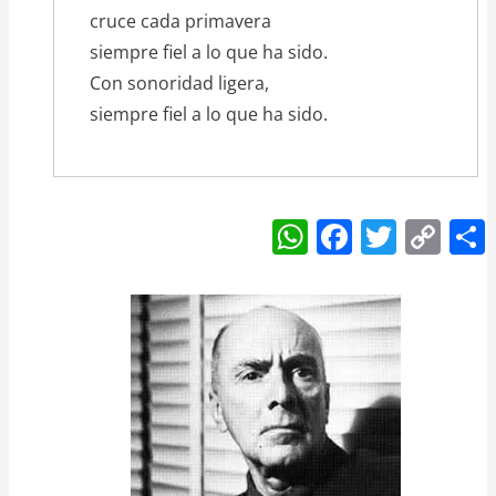
cruce cada primavera
siempre fiel a lo que ha sido.
Con sonoridad ligera,
siempre fiel a lo que ha sido.
W
F
T
C
h
a
w
o
at
c
itt
p
s
e
er
y
A
b
Li
p
o
n
p
o
k
k