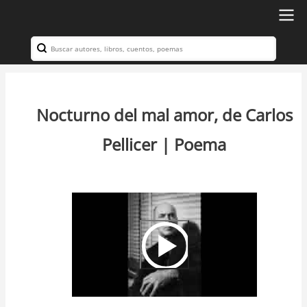
Ir
al
Search
Navegación
contenido
principal
principal
Nocturno del mal amor, de Carlos
Pellicer | Poema
Video
Url