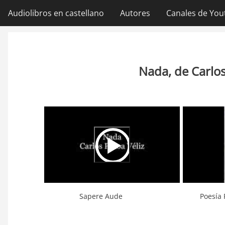
Ir
Audiolibros en castellano
Autores
Canales de You
Navegación
al
contenido
principal
principal
Nada, de Carlo
Video
Url
Sapere Aude
Poesía