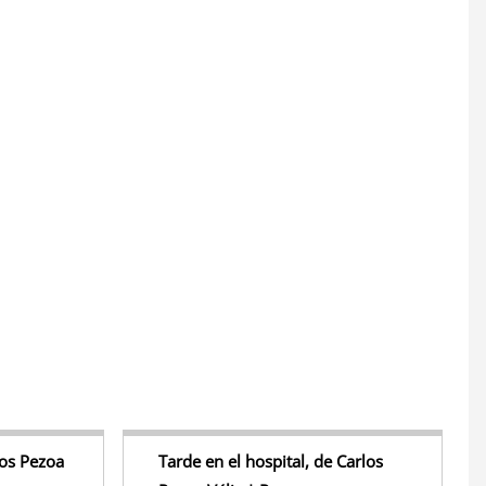
S
h
r
e
los Pezoa
Tarde en el hospital, de Carlos