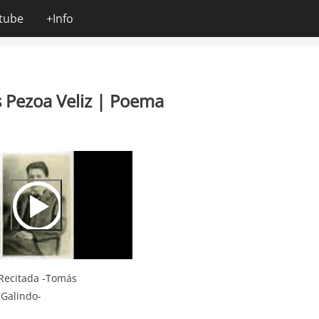
tube
+Info
s Pezoa Veliz | Poema
Video
Url
 Recitada -Tomás
Galindo-