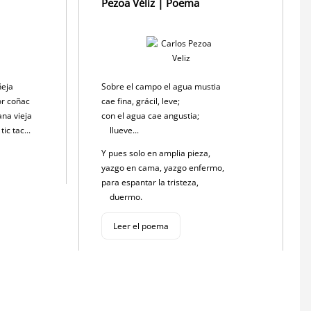
Pezoa Véliz | Poema
ñeja
Sobre el campo el agua mustia
or coñac
cae fina, grácil, leve;
ana vieja
con el agua cae angustia;
ic tac...
llueve...
Y pues solo en amplia pieza,
yazgo en cama, yazgo enfermo,
para espantar la tristeza,
duermo.
Leer el poema