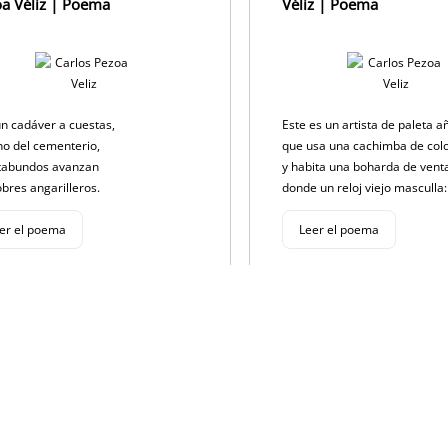
a Véliz | Poema
Véliz | Poema
A
b
Li
p
o
n
p
o
k
k
n cadáver a cuestas,
Este es un artista de paleta a
o del cementerio,
que usa una cachimba de col
tabundos avanzan
y habita una boharda de vent
obres angarilleros.
donde un reloj viejo masculla: t
er el poema
Leer el poema