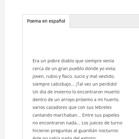
Poema en español
(solapa
activa)
texto_poema
Era un pobre diablo que siempre venía
cerca de un gran pueblo donde yo vivía;
joven, rubio y flaco, sucio y mal vestido,
siempre cabizbajo... ¡Tal vez un perdido!
Un día de invierno lo encontraron muerto
dentro de un arroyo próximo a mi huerto,
varios cazadores que con sus lebreles
cantando marchaban... Entre sus papeles
no encontraron nada... Los jueces de turno
hicieron preguntas al guardián nocturno:
éste no sabía nada del extinto;