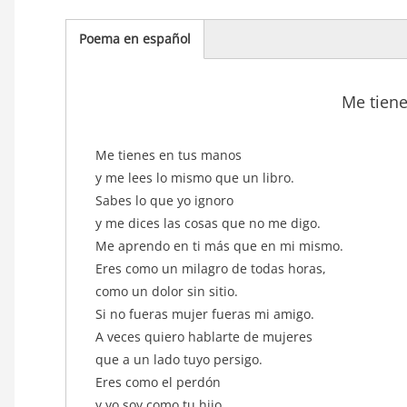
Poema en español
(solapa
activa)
Me tien
texto_poema
Me tienes en tus manos
y me lees lo mismo que un libro.
Sabes lo que yo ignoro
y me dices las cosas que no me digo.
Me aprendo en ti más que en mi mismo.
Eres como un milagro de todas horas,
como un dolor sin sitio.
Si no fueras mujer fueras mi amigo.
A veces quiero hablarte de mujeres
que a un lado tuyo persigo.
Eres como el perdón
y yo soy como tu hijo.