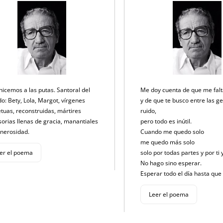
p
o
k
k
icemos a las putas. Santoral del
Me doy cuenta de que me fal
o: Bety, Lola, Margot, vírgenes
y de que te busco entre las ge
tuas, reconstruidas, mártires
ruido,
sorias llenas de gracia, manantiales
pero todo es inútil.
enerosidad.
Cuando me quedo solo
me quedo más solo
er el poema
solo por todas partes y por ti 
No hago sino esperar.
Esperar todo el día hasta que
Leer el poema