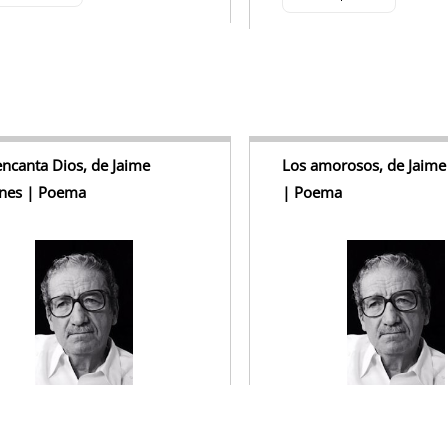
ncanta Dios, de Jaime
Los amorosos, de Jaime
ines | Poema
| Poema
canta Dios. Es un viejo magnífico
Los amorosos callan.
o se toma en serio. A él le gusta
El amor es el silencio más fin