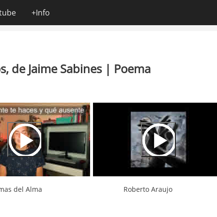
tube
+Info
s, de Jaime Sabines | Poema
Video
Video
Url
Url
mas del Alma
Roberto Araujo