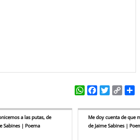
W
F
T
C
h
a
w
o
at
c
itt
p
a
s
e
er
y
nicemos a las putas, de
Me doy cuenta de que me
e Sabines | Poema
de Jaime Sabines | Poe
A
b
Li
p
o
n