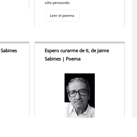
sólo pensando.
Leer el poema
 Sabines
Espero curarme de ti, de Jaime
Sabines | Poema
Espero curarme de ti en unos días.
o,
Debo dejar de fumarte, de beberte, de