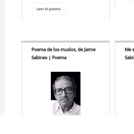
Leer el poema
Poema de los muslos, de Jaime
Me e
Sabines | Poema
Sab
Dulces muslos deseados,
Me en
íntima piel suave,
que n