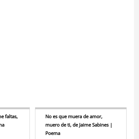
S
h
r
e
 faltas,
No es que muera de amor,
ma
muero de ti, de Jaime Sabines |
Poema