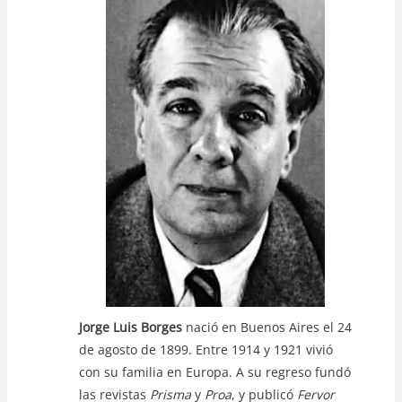
s
e
er
y
A
b
Li
p
o
n
p
o
k
k
Jorge Luis Borges
nació en Buenos Aires el 24
de agosto de 1899. Entre 1914 y 1921 vivió
con su familia en Europa. A su regreso fundó
las revistas
Prisma
y
Proa
, y publicó
Fervor