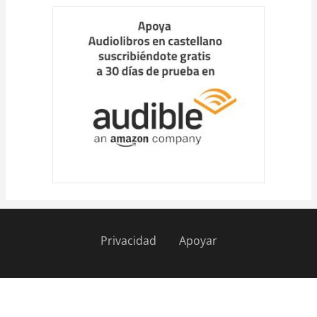
más
Privacidad
Apoyar
Pie
de
página