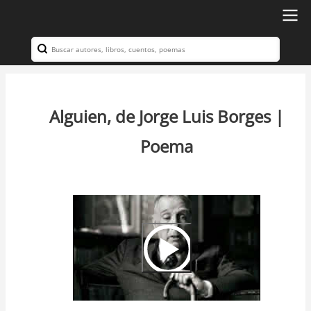
Ir
al
Search
Navegación
contenido
principal
principal
Alguien, de Jorge Luis Borges |
Poema
Video
Url