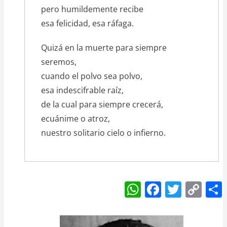
pero humildemente recibe
esa felicidad, esa ráfaga.
Quizá en la muerte para siempre
seremos,
cuando el polvo sea polvo,
esa indescifrable raíz,
de la cual para siempre crecerá,
ecuánime o atroz,
nuestro solitario cielo o infierno.
W
F
T
C
h
a
w
o
at
c
itt
p