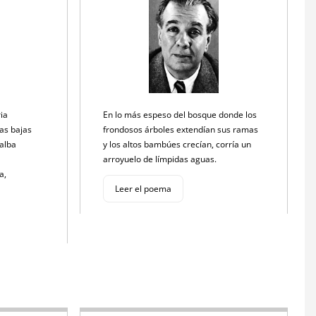
ria
En lo más espeso del bosque donde los
ias bajas
frondosos árboles extendían sus ramas
 alba
y los altos bambúes crecían, corría un
arroyuelo de límpidas aguas.
ra,
Leer el poema