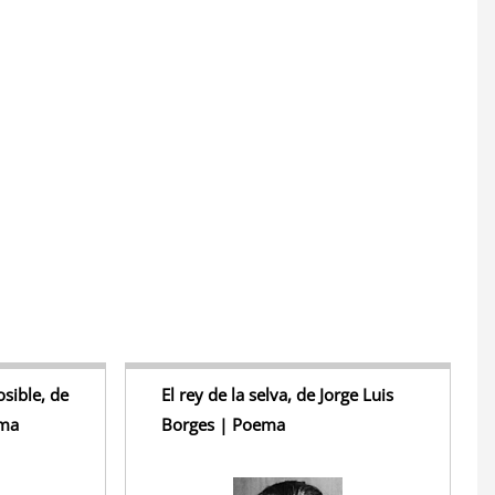
S
h
r
e
sible, de
El rey de la selva, de Jorge Luis
ema
Borges | Poema