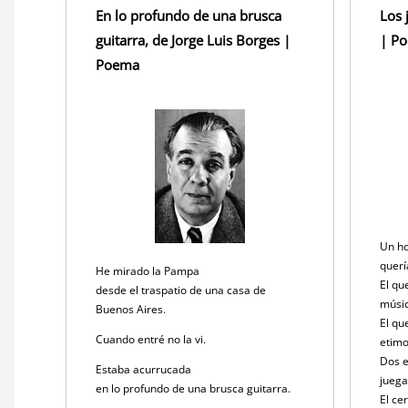
En lo profundo de una brusca
Los 
guitarra, de Jorge Luis Borges |
| P
Poema
Un ho
querí
He mirado la Pampa
El qu
desde el traspatio de una casa de
músi
Buenos Aires.
El qu
Cuando entré no la vi.
etimo
Dos e
Estaba acurrucada
juega
en lo profundo de una brusca guitarra.
El ce