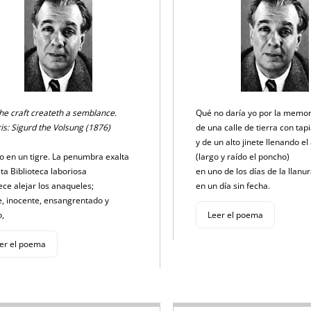
p
o
k
k
he craft createth a semblance.
Qué no daría yo por la memo
is: Sigurd the Volsung (1876)
de una calle de tierra con tap
y de un alto jinete llenando el
o en un tigre. La penumbra exalta
(largo y raído el poncho)
sta Biblioteca laboriosa
en uno de los días de la llanu
ece alejar los anaqueles;
en un día sin fecha.
e, inocente, ensangrentado y
o,
Leer el poema
er el poema