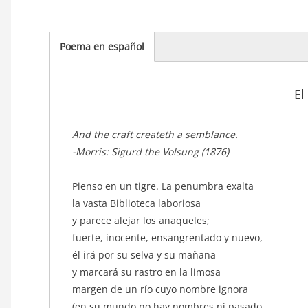
Poema en español
(solapa
activa)
El
texto_poema
And the craft createth a semblance.
-Morris: Sigurd the Volsung (1876)
Pienso en un tigre. La penumbra exalta
la vasta Biblioteca laboriosa
y parece alejar los anaqueles;
fuerte, inocente, ensangrentado y nuevo,
él irá por su selva y su mañana
y marcará su rastro en la limosa
margen de un río cuyo nombre ignora
(en su mundo no hay nombres ni pasado