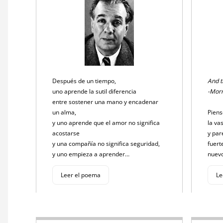
Después de un tiempo,
And t
uno aprende la sutil diferencia
-Morr
entre sostener una mano y encadenar
un alma,
Piens
y uno aprende que el amor no significa
la va
acostarse
y par
y una compañía no significa seguridad,
fuert
y uno empieza a aprender…
nuev
Leer el poema
Le