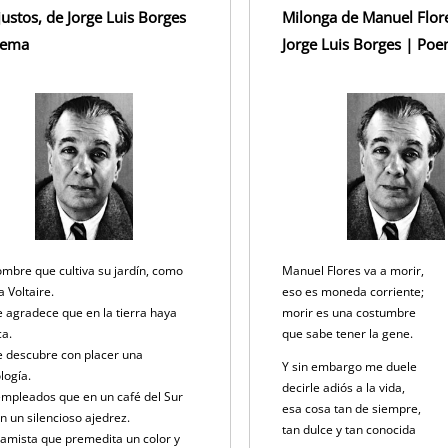
justos, de Jorge Luis Borges
Milonga de Manuel Flore
oema
Jorge Luis Borges | Po
mbre que cultiva su jardín, como
Manuel Flores va a morir,
a Voltaire.
eso es moneda corriente;
e agradece que en la tierra haya
morir es una costumbre
ca.
que sabe tener la gene.
e descubre con placer una
Y sin embargo me duele
logía.
decirle adiós a la vida,
mpleados que en un café del Sur
esa cosa tan de siempre,
n un silencioso ajedrez.
tan dulce y tan conocida
ramista que premedita un color y