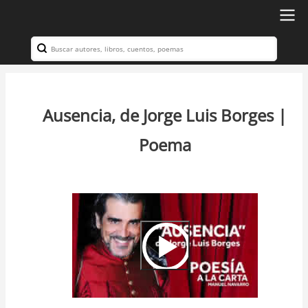
Ir
al
Search
Navegación
contenido
principal
principal
Ausencia, de Jorge Luis Borges |
Poema
Video
Url