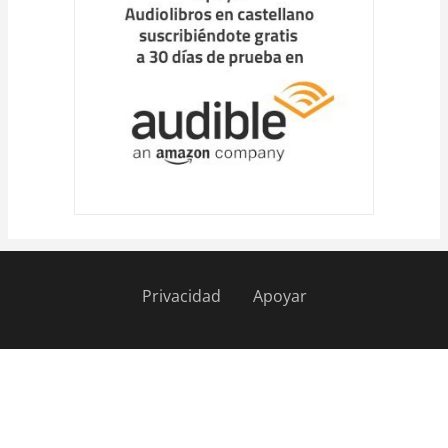
Privacidad
Apoyar
Pie
de
página