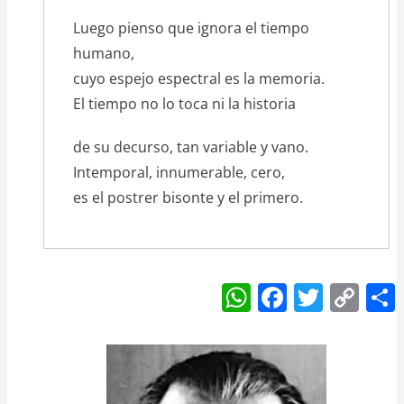
Luego pienso que ignora el tiempo
humano,
cuyo espejo espectral es la memoria.
El tiempo no lo toca ni la historia
de su decurso, tan variable y vano.
Intemporal, innumerable, cero,
es el postrer bisonte y el primero.
W
F
T
C
h
a
w
o
at
c
itt
p
s
e
er
y