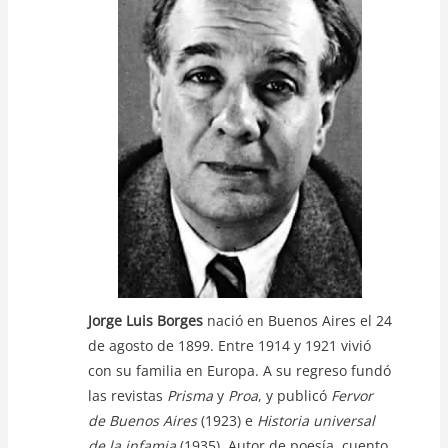
A
b
Li
p
o
n
p
o
k
k
Jorge Luis Borges
nació en Buenos Aires el 24
de agosto de 1899. Entre 1914 y 1921 vivió
con su familia en Europa. A su regreso fundó
las revistas
Prisma
y
Proa
, y publicó
Fervor
de Buenos Aires
(1923) e
Historia universal
de la infamia
(1935). Autor de poesía, cuento,