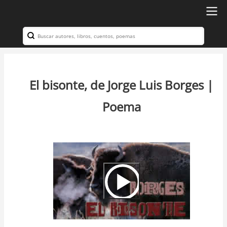
Ir
al
Search
Navegación
contenido
principal
principal
El bisonte, de Jorge Luis Borges |
Poema
Video
Url