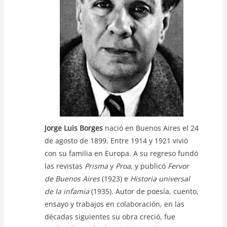
p
o
k
k
Jorge Luis Borges
nació en Buenos Aires el 24
de agosto de 1899. Entre 1914 y 1921 vivió
con su familia en Europa. A su regreso fundó
las revistas
Prisma
y
Proa
, y publicó
Fervor
de Buenos Aires
(1923) e
Historia universal
de la infamia
(1935). Autor de poesía, cuento,
ensayo y trabajos en colaboración, en las
décadas siguientes su obra creció, fue