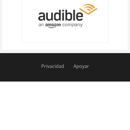
Privacidad
Apoyar
Pie
de
página