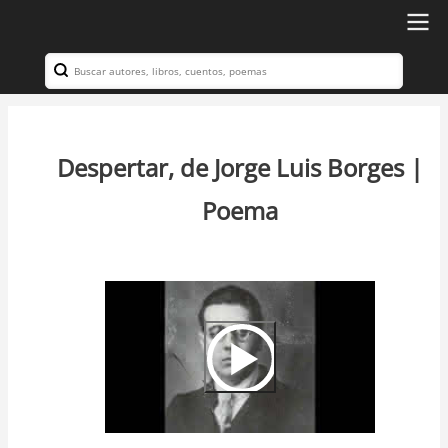
Ir
al
Search
Navegación
contenido
principal
principal
Despertar, de Jorge Luis Borges |
Poema
Video
Url