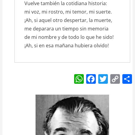
Vuelve también la cotidiana historia:
mi voz, mi rostro, mi temor, mi suerte.
¡Ah, si aquel otro despertar, la muerte,
me deparara un tiempo sin memoria
de mi nombre y de todo lo que he sido!
¡Ah, si en esa mañana hubiera olvido!
W
F
T
C
h
a
w
o
at
c
itt
p
s
e
er
y
A
b
Li
p
o
n