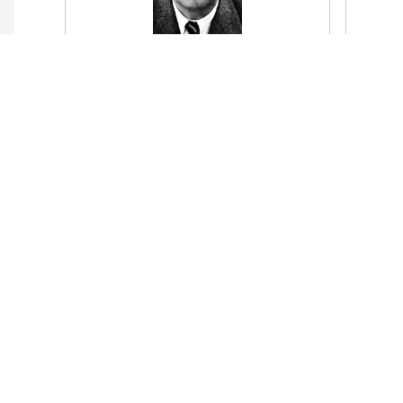
De fierro,
¿Dónd
de encorvados tirantes de enorme fierro
de qu
tienen que ser la noche,
una r
para que no la revienten y la desfonden
ser e
las muchas cosas que mis aborrotados
ojos han visto,
Le
las duras cosas que insoportablemente
la pueblan.
Leer el poema
El reloj de arena, de Jorge Luis
La s
Borges | Poema
Poe