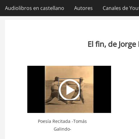
Ir
Audiolibros en castellano
Autores
Canales de You
Navegación
al
contenido
principal
principal
El fin, de Jorg
Video
Url
Poesía Recitada -Tomás
Galindo-