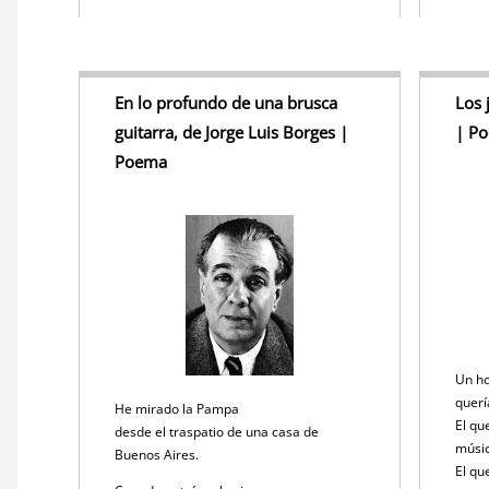
En lo profundo de una brusca
Los 
guitarra, de Jorge Luis Borges |
| P
Poema
Un ho
querí
He mirado la Pampa
El qu
desde el traspatio de una casa de
músi
Buenos Aires.
El qu