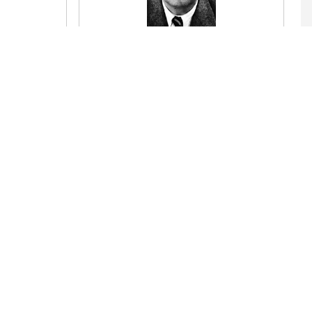
El Dios a quien un hombre de la estirpe
de Atreo
 y de
apresó en una playa que el bochorno
lacera,
arme la
se convirtió en león, en dragón, en
pantera,
tos pintados
en un árbol y en agua. Porque el agua es
riente
Proteo.
Leer el poema
 Borges |
El ingenuo, de Jorge Luis Borges
| Poema