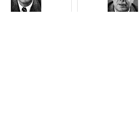
e estarán? pregunta la elegía
ienes ya no son, como si hubiera
¿Y fue por este río de sueñera
egión en que el Ayer, pudiera
barro
l Hoy, el Aún, y el Todavía.
que las proas vinieron a fund
patria?
er el poema
Irían a los tumbos los barqui
entre los camalotes de la cor
zaina.
Leer el poema
uma, de Jorge Luis Borges |
Ragnarök, de Jorge Luis
ma
Poema