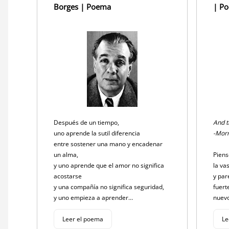
Borges | Poema
| P
Después de un tiempo,
And t
uno aprende la sutil diferencia
-Morr
entre sostener una mano y encadenar
un alma,
Piens
y uno aprende que el amor no significa
la va
acostarse
y par
y una compañía no significa seguridad,
fuert
y uno empieza a aprender…
nuev
Leer el poema
Le