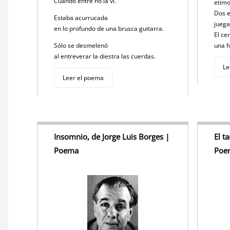
Cuando entré no la vi.
etimo
Dos e
Estaba acurrucada
juega
en lo profundo de una brusca guitarra.
El ce
Sólo se desmelenó
una 
al entreverar la diestra las cuerdas.
Le
Leer el poema
Insomnio, de Jorge Luis Borges |
El t
Poema
Poe