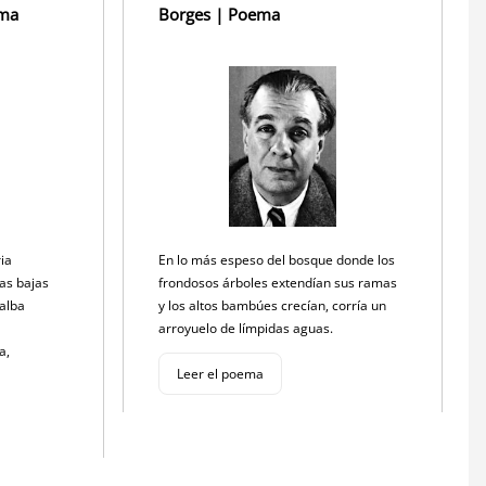
ema
Borges | Poema
ria
En lo más espeso del bosque donde los
ias bajas
frondosos árboles extendían sus ramas
 alba
y los altos bambúes crecían, corría un
arroyuelo de límpidas aguas.
ra,
Leer el poema