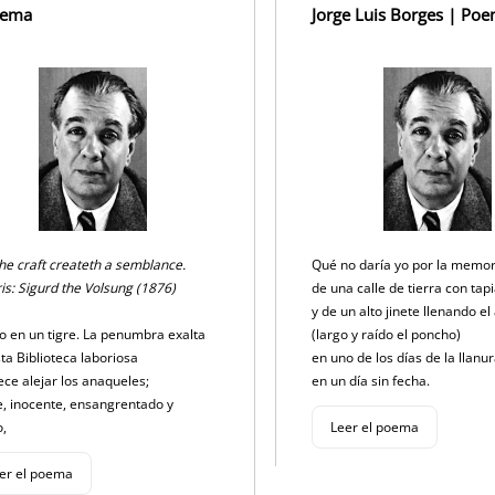
k
oema
Jorge Luis Borges | Po
he craft createth a semblance.
Qué no daría yo por la memo
is: Sigurd the Volsung (1876)
de una calle de tierra con tap
y de un alto jinete llenando el
o en un tigre. La penumbra exalta
(largo y raído el poncho)
sta Biblioteca laboriosa
en uno de los días de la llanu
ece alejar los anaqueles;
en un día sin fecha.
e, inocente, ensangrentado y
o,
Leer el poema
er el poema