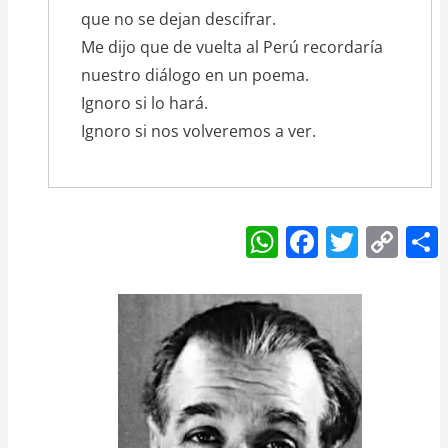
que no se dejan descifrar.
Me dijo que de vuelta al Perú recordaría
nuestro diálogo en un poema.
Ignoro si lo hará.
Ignoro si nos volveremos a ver.
W
F
T
C
h
a
w
o
at
c
itt
p
s
e
er
y
A
b
Li
p
o
n
p
o
k