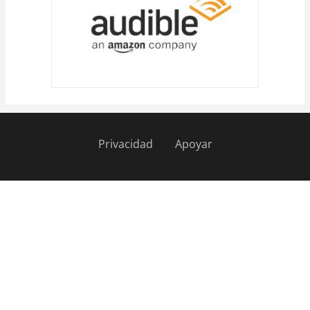
Privacidad
Apoyar
Pie
de
página