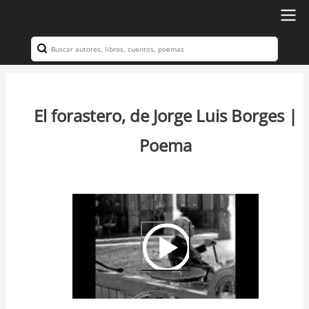
Ir
al
Search
Navegación
contenido
principal
principal
El forastero, de Jorge Luis Borges |
Poema
Video
Url