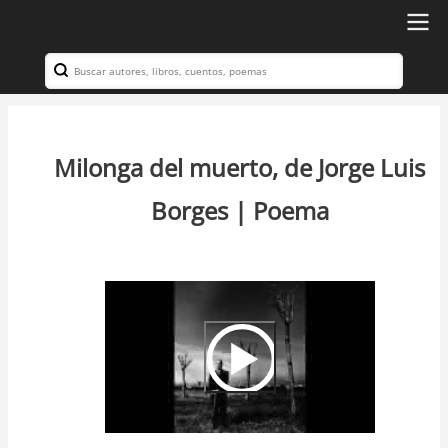
Ir
al
Search
Navegación
contenido
principal
principal
Milonga del muerto, de Jorge Luis
Borges | Poema
Video
Url