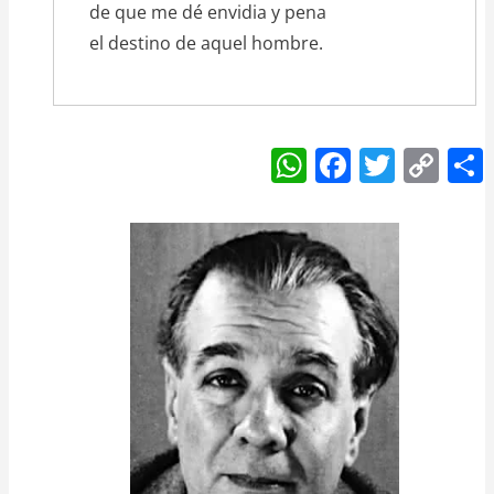
de que me dé envidia y pena
el destino de aquel hombre.
W
F
T
C
h
a
w
o
at
c
itt
p
s
e
er
y
A
b
Li
p
o
n
p
o
k
k