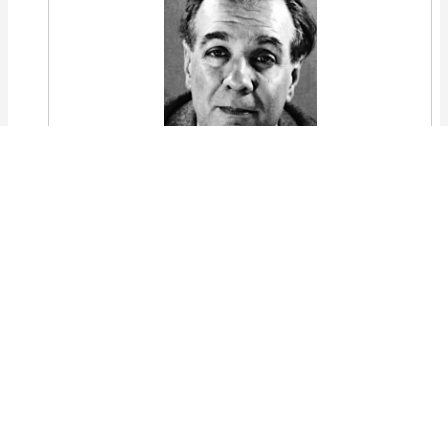
¿Dónde estarán? pregunta la elegía
de quienes ya no son, como si hubiera
una región en que el Ayer, pudiera
ser el Hoy, el Aún, y el Todavía.
Leer el poema
Fundación mítica de Buenos Aires, de Jorge