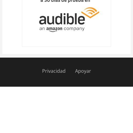
Privacidad
Apoyar
Pie
de
página