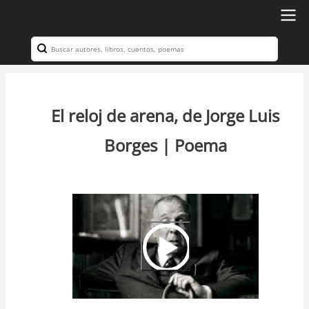
Ir
al
Search
Navegación
contenido
principal
principal
El reloj de arena, de Jorge Luis
Borges | Poema
Video
Url