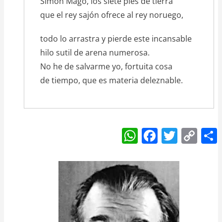
Simón Mago, los siete pies de tierra
que el rey sajón ofrece al rey noruego,
todo lo arrastra y pierde este incansable
hilo sutil de arena numerosa.
No he de salvarme yo, fortuita cosa
de tiempo, que es materia deleznable.
W
F
T
C
h
a
w
o
at
c
itt
p
s
e
er
y
A
b
Li
p
o
n