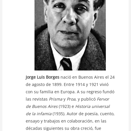
p
o
k
k
Jorge Luis Borges
nació en Buenos Aires el 24
de agosto de 1899. Entre 1914 y 1921 vivió
con su familia en Europa. A su regreso fundó
las revistas
Prisma
y
Proa
, y publicó
Fervor
de Buenos Aires
(1923) e
Historia universal
de la infamia
(1935). Autor de poesía, cuento,
ensayo y trabajos en colaboración, en las
décadas siguientes su obra creció, fue