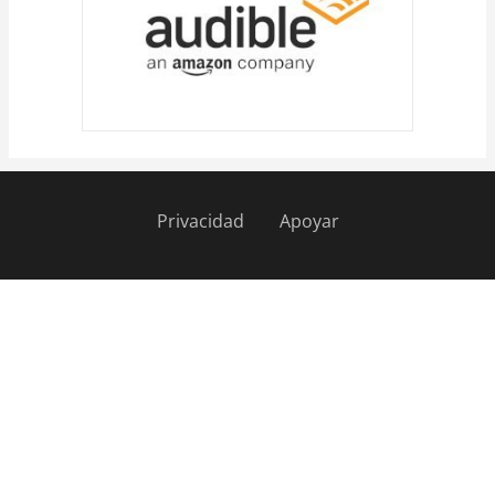
Privacidad
Apoyar
Pie
de
página