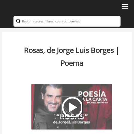
Ir
al
Search
Navegación
contenido
principal
principal
Rosas, de Jorge Luis Borges |
Poema
Video
Url