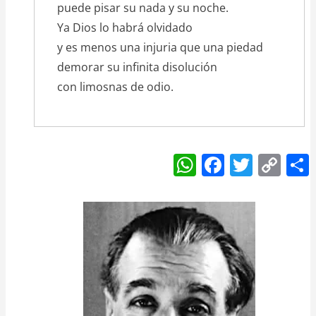
puede pisar su nada y su noche.
Ya Dios lo habrá olvidado
y es menos una injuria que una piedad
demorar su infinita disolución
con limosnas de odio.
W
F
T
C
h
a
w
o
at
c
itt
p
s
e
er
y
A
b
Li
p
o
n
p
o
k