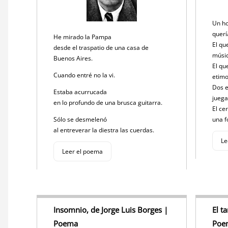
Un ho
querí
He mirado la Pampa
El qu
desde el traspatio de una casa de
músi
Buenos Aires.
El qu
Cuando entré no la vi.
etimo
Dos e
Estaba acurrucada
juega
en lo profundo de una brusca guitarra.
El ce
Sólo se desmelenó
una 
al entreverar la diestra las cuerdas.
Le
Leer el poema
Insomnio, de Jorge Luis Borges |
El t
Poema
Poe