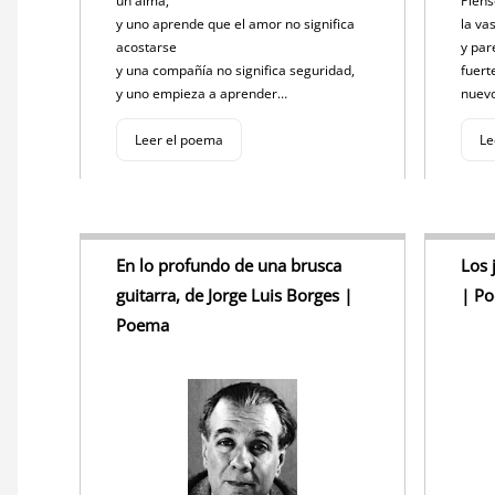
un alma,
Piens
y uno aprende que el amor no significa
la va
acostarse
y par
y una compañía no significa seguridad,
fuert
y uno empieza a aprender…
nuev
Leer el poema
Le
En lo profundo de una brusca
Los 
guitarra, de Jorge Luis Borges |
| P
Poema