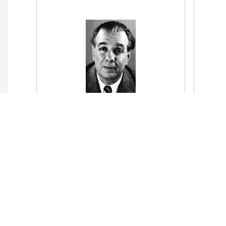
De fierro,
¿Dónd
de encorvados tirantes de enorme fierro
de qu
tienen que ser la noche,
una r
para que no la revienten y la desfonden
ser e
las muchas cosas que mis aborrotados
ojos han visto,
Le
las duras cosas que insoportablemente
la pueblan.
Leer el poema