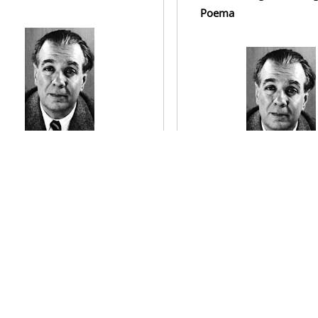
Poema
e estarán? pregunta la elegía
ienes ya no son, como si hubiera
¿Y fue por este río de sueñera
egión en que el Ayer, pudiera
barro
l Hoy, el Aún, y el Todavía.
que las proas vinieron a fund
patria?
er el poema
Irían a los tumbos los barqui
entre los camalotes de la cor
zaina.
Leer el poema