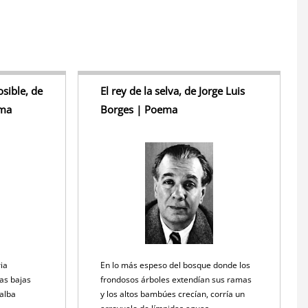
S
h
r
e
sible, de
El rey de la selva, de Jorge Luis
ema
Borges | Poema
ria
En lo más espeso del bosque donde los
ias bajas
frondosos árboles extendían sus ramas
 alba
y los altos bambúes crecían, corría un