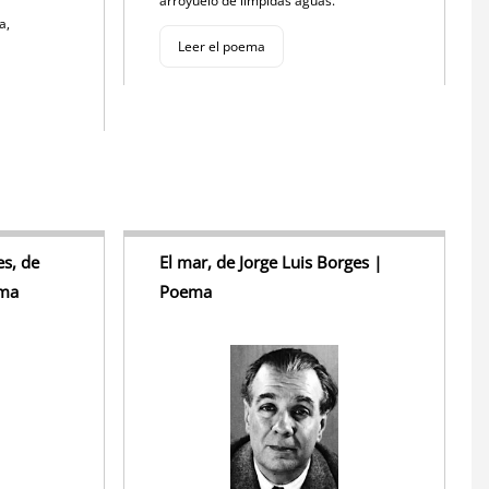
arroyuelo de límpidas aguas.
ra,
Leer el poema
s, de
El mar, de Jorge Luis Borges |
ema
Poema