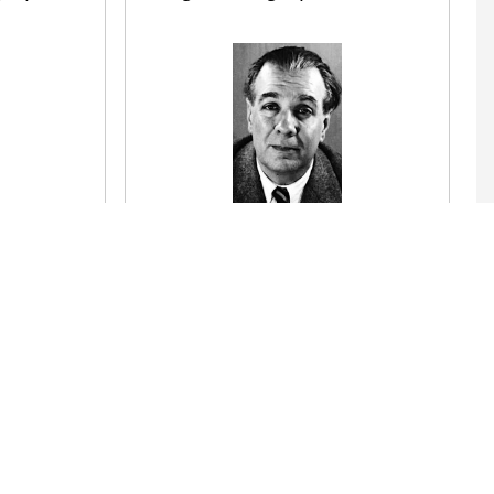
El Dios a quien un hombre de la estirpe
de Atreo
 y de
apresó en una playa que el bochorno
lacera,
arme la
se convirtió en león, en dragón, en
pantera,
tos pintados
en un árbol y en agua. Porque el agua es
riente
Proteo.
Leer el poema