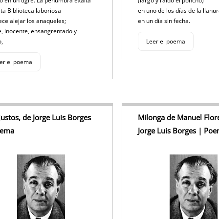
o en un tigre. La penumbra exalta
(largo y raído el poncho)
sta Biblioteca laboriosa
en uno de los días de la llanu
ece alejar los anaqueles;
en un día sin fecha.
e, inocente, ensangrentado y
o,
Leer el poema
er el poema
justos, de Jorge Luis Borges
Milonga de Manuel Flore
oema
Jorge Luis Borges | Po