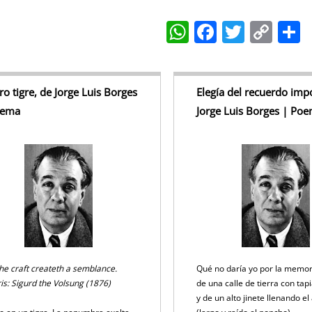
W
F
T
C
h
a
w
o
at
c
itt
p
a
s
e
er
y
tro tigre, de Jorge Luis Borges
Elegía del recuerdo impo
oema
Jorge Luis Borges | Po
A
b
Li
p
o
n
p
o
k
k
he craft createth a semblance.
Qué no daría yo por la memo
is: Sigurd the Volsung (1876)
de una calle de tierra con tap
y de un alto jinete llenando el