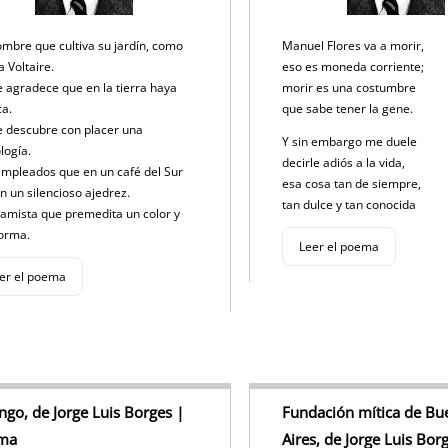
mbre que cultiva su jardín, como
Manuel Flores va a morir,
a Voltaire.
eso es moneda corriente;
e agradece que en la tierra haya
morir es una costumbre
ca.
que sabe tener la gene.
e descubre con placer una
Y sin embargo me duele
logía.
decirle adiós a la vida,
mpleados que en un café del Sur
esa cosa tan de siempre,
n un silencioso ajedrez.
tan dulce y tan conocida
ramista que premedita un color y
forma.
Leer el poema
er el poema
ango, de Jorge Luis Borges |
Fundación mítica de Bu
ma
Aires, de Jorge Luis Bor