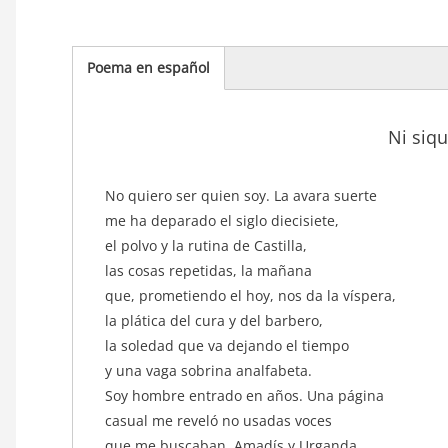
Poema en español
(solapa
activa)
Ni siqu
texto_poema
No quiero ser quien soy. La avara suerte
me ha deparado el siglo diecisiete,
el polvo y la rutina de Castilla,
las cosas repetidas, la mañana
que, prometiendo el hoy, nos da la víspera,
la plática del cura y del barbero,
la soledad que va dejando el tiempo
y una vaga sobrina analfabeta.
Soy hombre entrado en años. Una página
casual me reveló no usadas voces
que me buscaban, Amadís y Urganda.