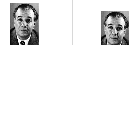
e estarán? pregunta la elegía
ienes ya no son, como si hubiera
¿Y fue por este río de sueñera
egión en que el Ayer, pudiera
barro
l Hoy, el Aún, y el Todavía.
que las proas vinieron a fund
patria?
er el poema
Irían a los tumbos los barqui
entre los camalotes de la cor
zaina.
Leer el poema