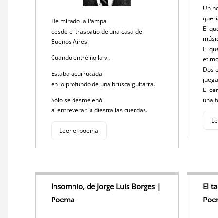
Un ho
querí
He mirado la Pampa
El qu
desde el traspatio de una casa de
músi
Buenos Aires.
El qu
Cuando entré no la vi.
etimo
Dos e
Estaba acurrucada
juega
en lo profundo de una brusca guitarra.
El ce
Sólo se desmelenó
una 
al entreverar la diestra las cuerdas.
Le
Leer el poema
Insomnio, de Jorge Luis Borges |
El t
Poema
Poe