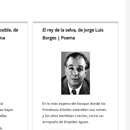
S
h
r
e
sible, de
El rey de la selva, de Jorge Luis
ema
Borges | Poema
ria
En lo más espeso del bosque donde los
ias bajas
frondosos árboles extendían sus ramas
 alba
y los altos bambúes crecían, corría un
arroyuelo de límpidas aguas.
ra,