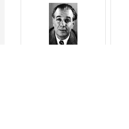
De fierro,
¿Dónd
de encorvados tirantes de enorme fierro
de qu
tienen que ser la noche,
una r
para que no la revienten y la desfonden
ser e
las muchas cosas que mis aborrotados
ojos han visto,
Le
las duras cosas que insoportablemente
la pueblan.
Leer el poema