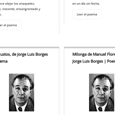
ece alejar los anaqueles;
en un día sin fecha.
e, inocente, ensangrentado y
o,
Leer el poema
er el poema
justos, de Jorge Luis Borges
Milonga de Manuel Flore
oema
Jorge Luis Borges | Po