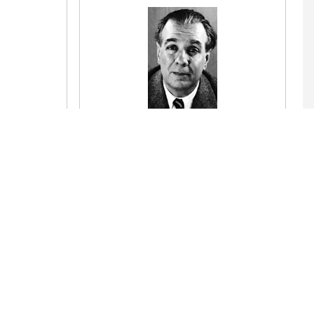
El Dios a quien un hombre de la estirpe
de Atreo
 y de
apresó en una playa que el bochorno
lacera,
arme la
se convirtió en león, en dragón, en
pantera,
tos pintados
en un árbol y en agua. Porque el agua es
riente
Proteo.
Leer el poema