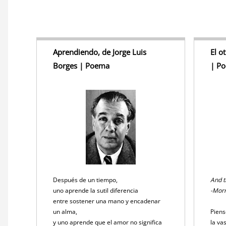
Aprendiendo, de Jorge Luis
El o
Borges | Poema
| P
Después de un tiempo,
And t
uno aprende la sutil diferencia
-Morr
entre sostener una mano y encadenar
un alma,
Piens
y uno aprende que el amor no significa
la va