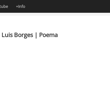
tube
+Info
ge Luis Borges | Poema