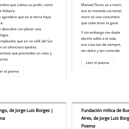
mbre que cultiva su jardín, como
Manuel Flores va a morir,
a Voltaire.
eso es moneda corriente;
e agradece que en la tierra haya
morir es una costumbre
ca.
que sabe tener la gene.
e descubre con placer una
Y sin embargo me duele
logía.
decirle adiós a la vida,
mpleados que en un café del Sur
esa cosa tan de siempre,
n un silencioso ajedrez.
tan dulce y tan conocida
ramista que premedita un color y
forma.
Leer el poema
er el poema
ango, de Jorge Luis Borges |
Fundación mítica de Bu
ma
Aires, de Jorge Luis Bor
Poema