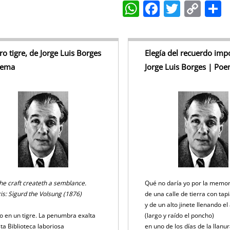
W
F
T
C
h
a
w
o
at
c
itt
p
a
s
e
er
y
tro tigre, de Jorge Luis Borges
Elegía del recuerdo impo
oema
Jorge Luis Borges | Po
A
b
Li
p
o
n
p
o
k
k
he craft createth a semblance.
Qué no daría yo por la memo
is: Sigurd the Volsung (1876)
de una calle de tierra con tap
y de un alto jinete llenando el
o en un tigre. La penumbra exalta
(largo y raído el poncho)
sta Biblioteca laboriosa
en uno de los días de la llanu