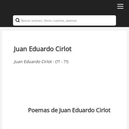
Ir
al
Search
Navegación
contenido
principal
principal
Juan Eduardo Cirlot
Juan
Eduardo
Cirlot
- (?? - ??)
Poemas de Juan Eduardo Cirlot