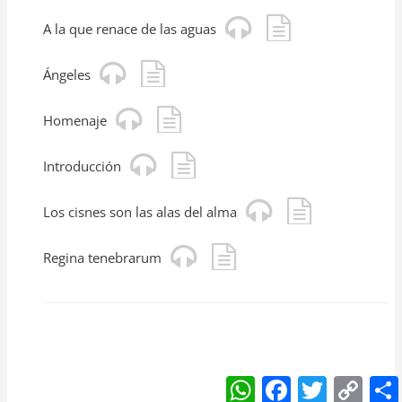
A la que renace de las aguas
Ángeles
Homenaje
Introducción
Los cisnes son las alas del alma
Regina tenebrarum
W
F
T
C