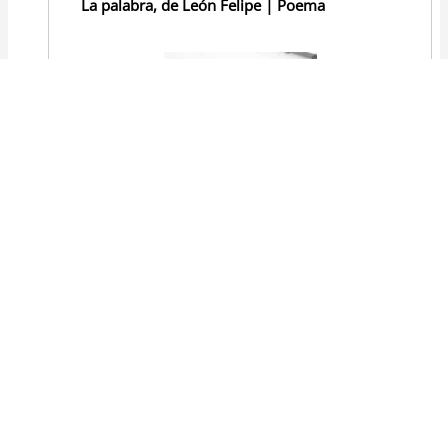
La palabra, de León Felipe | Poema
Pero ¿qué están hablando esos poetas de ahí de la
palabra?
Siempre en discusiones de modisto:
que si desceñida o apretada...
que si la túnica o que si la casaca...
La palabra es un ladrillo, ¿Me oísteis?... ¿Me ha oído
usted, Señor Arcipreste?