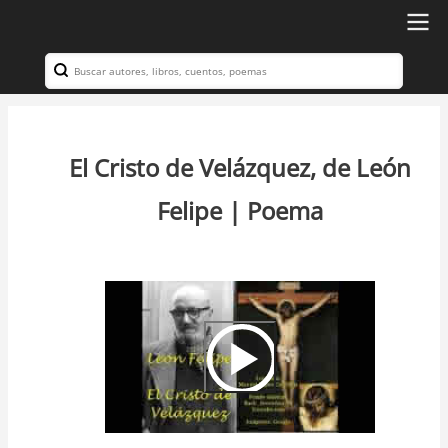
Ir
al
Search
Navegación
contenido
principal
principal
El Cristo de Velázquez, de León
Felipe | Poema
Video
Url