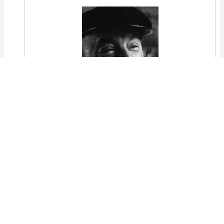
Cebolla,
luminosa redoma,
pétalo a pétalo
se formó tu hermosura,
escamas de cristal te acrecentaron
y en el secreto de la tierra oscura
se redondeó tu vientre de rocío.
Bajo la tierra
fue el milagro