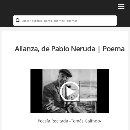
Ir
al
Search
Navegación
contenido
principal
principal
Alianza, de Pablo Neruda | Poema
Video
Url
Poesía Recitada -Tomás Galindo-