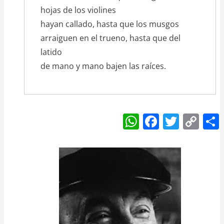
hojas de los violines
hayan callado, hasta que los musgos
arraiguen en el trueno, hasta que del
latido
de mano y mano bajen las raíces.
W
F
T
C
h
a
w
o
at
c
itt
p
s
e
er
y
A
b
Li
p
o
n
p
o
k