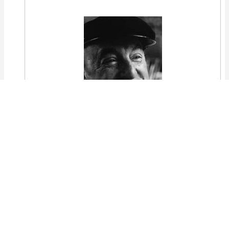
Cebolla,
luminosa redoma,
pétalo a pétalo
se formó tu hermosura,
escamas de cristal te acrecentaron
y en el secreto de la tierra oscura
se redondeó tu vientre de rocío.
Bajo la tierra