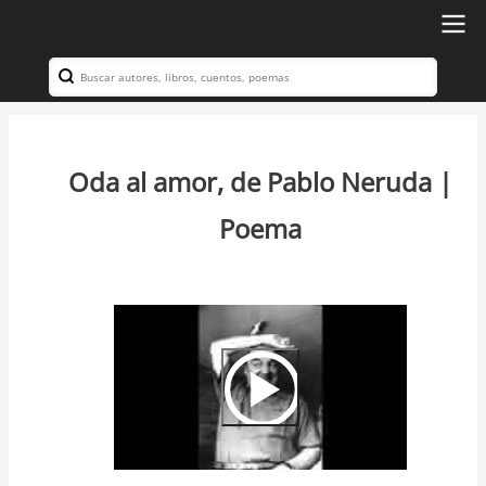
Ir
al
Search
Navegación
contenido
principal
principal
Oda al amor, de Pablo Neruda |
Poema
Video
Url