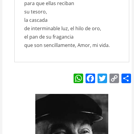
para que ellas reciban
su tesoro,
la cascada
de interminable luz, el hilo de oro,
el pan de su fragancia
que son sencillamente, Amor, mi vida.
W
F
T
C
h
a
w
o
at
c
itt
p
s
e
er
y
A
b
Li
p
o
n