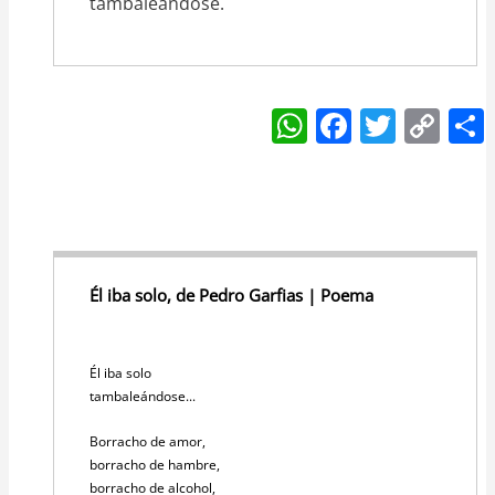
tambaleándose.
W
F
T
C
h
a
w
o
at
c
itt
p
s
e
er
y
A
b
Li
p
o
n
Él iba solo, de Pedro Garfias | Poema
p
o
k
k
Él iba solo
tambaleándose...
Borracho de amor,
borracho de hambre,
borracho de alcohol,