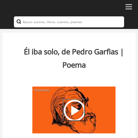
Ir
al
Search
Navegación
contenido
principal
principal
Él iba solo, de Pedro Garfias |
Poema
Video
Url