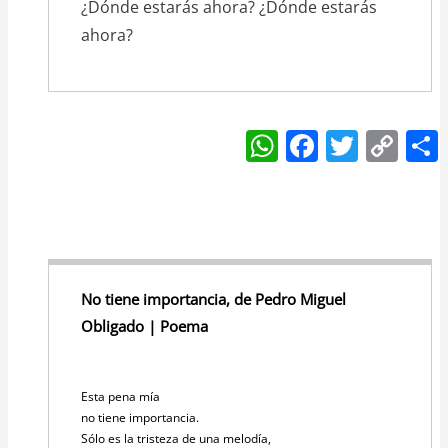
¿Dónde estarás ahora? ¿Dónde estarás
ahora?
W
F
T
C
h
a
w
o
at
c
itt
p
s
e
er
y
A
b
Li
p
o
n
No tiene importancia, de Pedro Miguel
p
o
k
Obligado | Poema
k
Esta pena mía
no tiene importancia.
Sólo es la tristeza de una melodía,