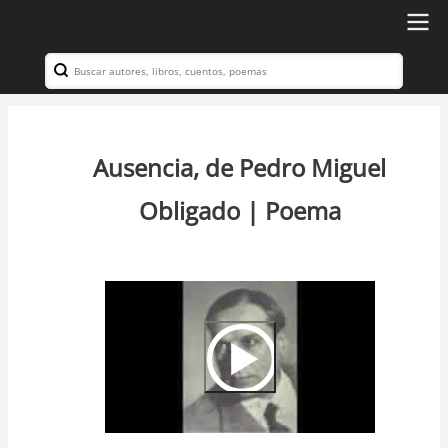
Ir
al
Search
Navegación
contenido
principal
principal
Ausencia, de Pedro Miguel
Obligado | Poema
Video
Url