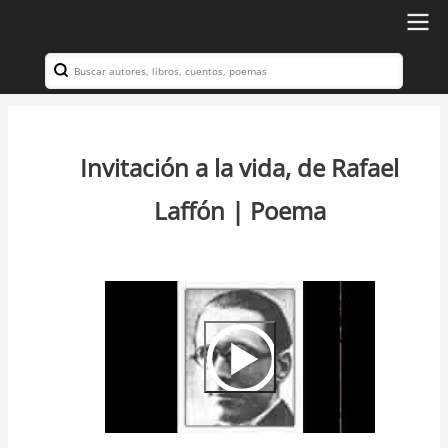
Ir
al
Search
Navegación
contenido
principal
principal
Invitación a la vida, de Rafael
Laffón | Poema
Video
Url