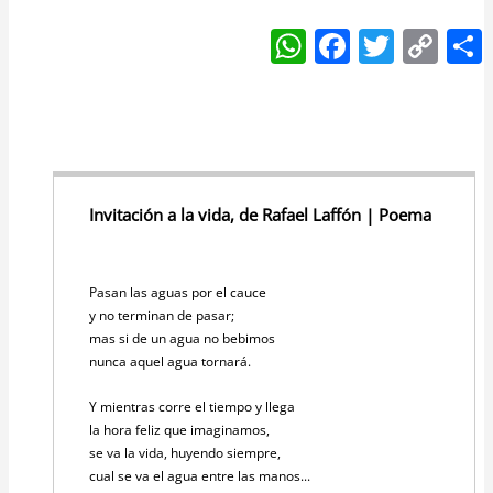
W
F
T
C
h
a
w
o
at
c
itt
p
s
e
er
y
A
b
Li
p
o
n
Invitación a la vida, de Rafael Laffón | Poema
p
o
k
k
Pasan las aguas por el cauce
y no terminan de pasar;
mas si de un agua no bebimos
nunca aquel agua tornará.
Y mientras corre el tiempo y llega
la hora feliz que imaginamos,
se va la vida, huyendo siempre,
cual se va el agua entre las manos...