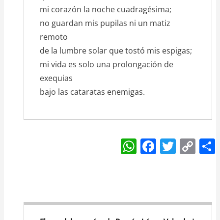
mi corazón la noche cuadragésima;
no guardan mis pupilas ni un matiz
remoto
de la lumbre solar que tostó mis espigas;
mi vida es solo una prolongación de
exequias
bajo las cataratas enemigas.
W
F
T
C
h
a
w
o
at
c
itt
p
s
e
er
y
A
b
Li