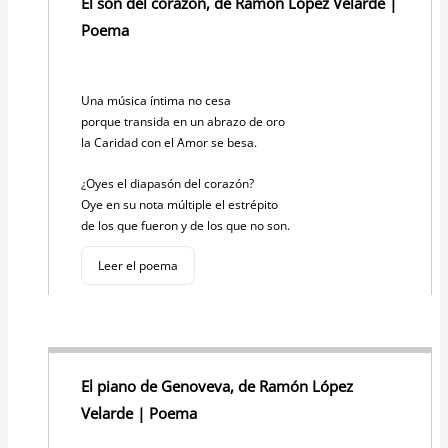
p
o
n
El son del corazón, de Ramón López Velarde |
p
o
k
Poema
k
Una música íntima no cesa
porque transida en un abrazo de oro
la Caridad con el Amor se besa.
¿Oyes el diapasón del corazón?
Oye en su nota múltiple el estrépito
de los que fueron y de los que no son.
Leer el poema
El piano de Genoveva, de Ramón López
Velarde | Poema