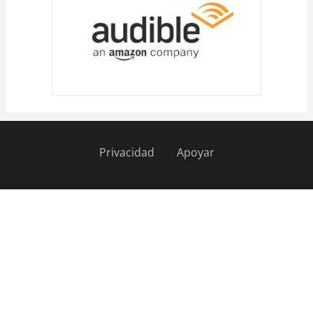
Privacidad
Apoyar
Pie
de
página