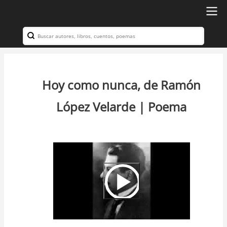
Ir
al
Search
Navegación
contenido
principal
principal
Hoy como nunca, de Ramón
López Velarde | Poema
Video
Url