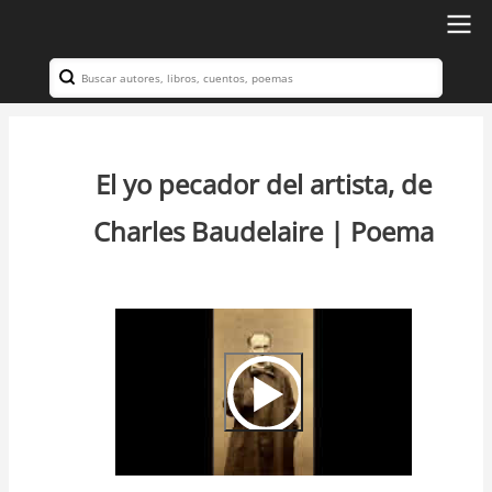
Ir
al
Search
Navegación
contenido
principal
principal
El yo pecador del artista, de
Charles Baudelaire | Poema
Video
Url