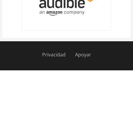
Privacidad
Apoyar
Pie
de
página