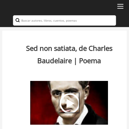
Ir
al
Search
Navegación
contenido
principal
principal
Sed non satiata, de Charles
Baudelaire | Poema
Video
Url