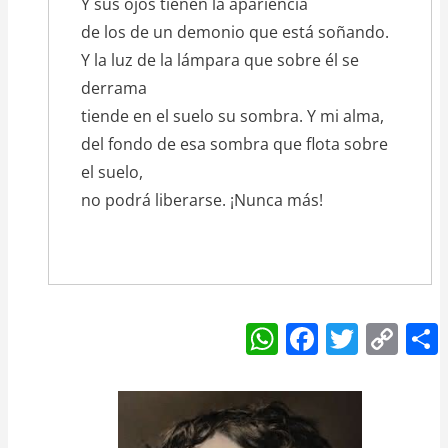
Y sus ojos tienen la apariencia
de los de un demonio que está soñando.
Y la luz de la lámpara que sobre él se
derrama
tiende en el suelo su sombra. Y mi alma,
del fondo de esa sombra que flota sobre
el suelo,
no podrá liberarse. ¡Nunca más!
W
F
T
C
h
a
w
o
at
c
itt
p
s
e
er
y