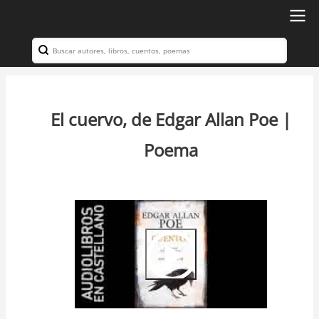
Ir
al
Search
Navegación
contenido
principal
principal
El cuervo, de Edgar Allan Poe |
Poema
Video
Url