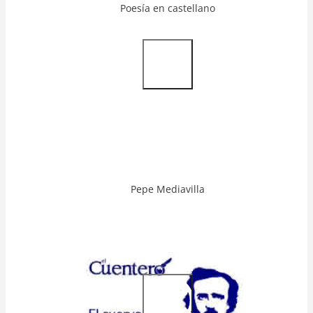
Poesía en castellano
Video
Url
Pepe Mediavilla
Video
Url