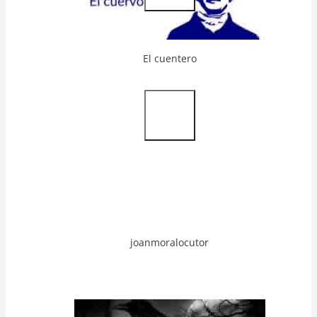
El cuentero
Video
Url
joanmoralocutor
Video