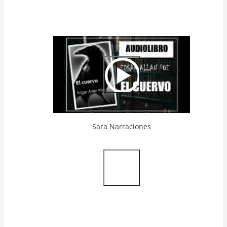
Video
Url
Sara Narraciones
Video
Url