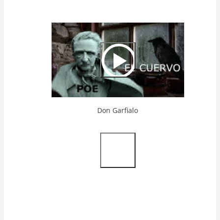
Video
Url
Don Garfialo
Video
Url