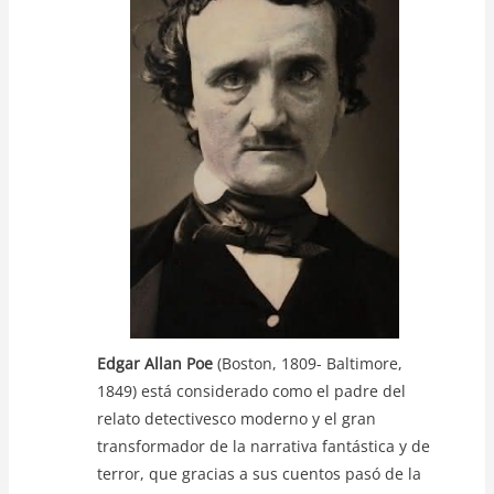
A
b
Li
p
o
n
p
o
k
k
Edgar Allan Poe
(Boston, 1809- Baltimore,
1849) está considerado como el padre del
relato detectivesco moderno y el gran
transformador de la narrativa fantástica y de
terror, que gracias a sus cuentos pasó de la