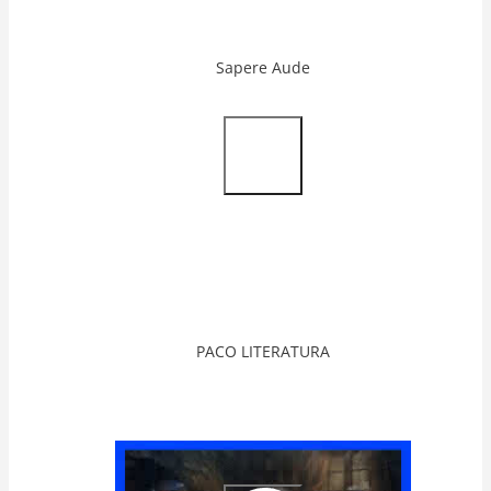
Sapere Aude
Video
Url
PACO LITERATURA
Video
Url