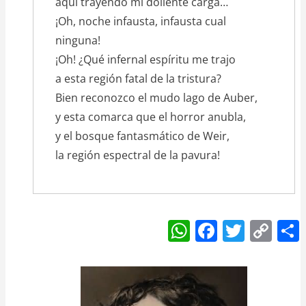
aquí trayendo mi doliente carga…
¡Oh, noche infausta, infausta cual
ninguna!
¡Oh! ¿Qué infernal espíritu me trajo
a esta región fatal de la tristura?
Bien reconozco el mudo lago de Auber,
y esta comarca que el horror anubla,
y el bosque fantasmático de Weir,
la región espectral de la pavura!
W
F
T
C
h
a
w
o
at
c
itt
p
s
e
er
y