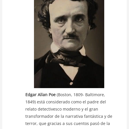
A
b
Li
p
o
n
p
o
k
k
Edgar Allan Poe
(Boston, 1809- Baltimore,
1849) está considerado como el padre del
relato detectivesco moderno y el gran
transformador de la narrativa fantástica y de
terror, que gracias a sus cuentos pasó de la