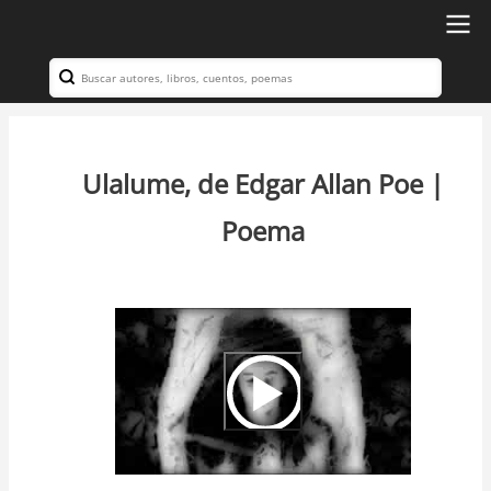
Ir
al
Search
Navegación
contenido
principal
principal
Ulalume, de Edgar Allan Poe |
Poema
Video
Url