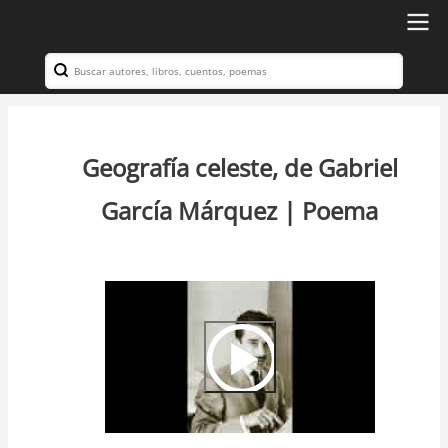
Ir
al
Search
Navegación
contenido
principal
principal
Geografía celeste, de Gabriel
García Márquez | Poema
Video
Url