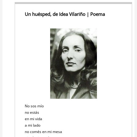
Un huésped, de Idea Vilariño | Poema
No sos mío
no estás
en mi vida
a mi lado
no comés en mi mesa