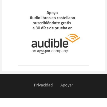
Cargar
más
Privacidad
Apoyar
Pie
de
página