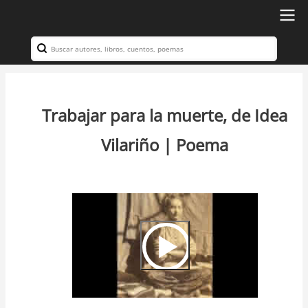
Ir
al
Search
Navegación
contenido
principal
principal
Trabajar para la muerte, de Idea
Vilariño | Poema
Video
Url