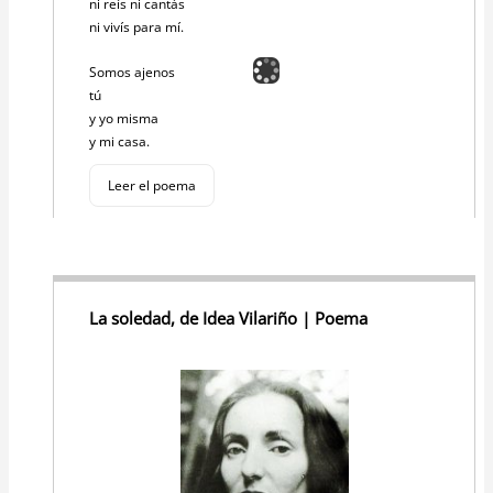
ni reís ni cantás
ni vivís para mí.
Somos ajenos
tú
y yo misma
y mi casa.
Leer el poema
La soledad, de Idea Vilariño | Poema