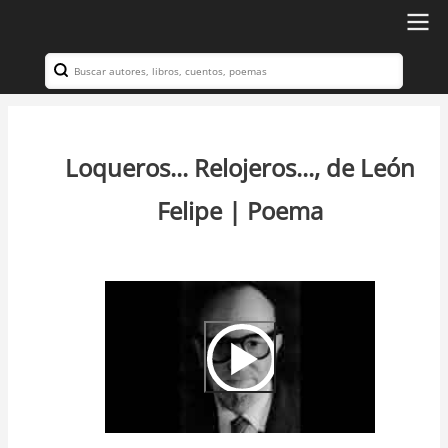
Ir
al
Search
Navegación
contenido
principal
principal
Loqueros... Relojeros..., de León
Felipe | Poema
Video
Url