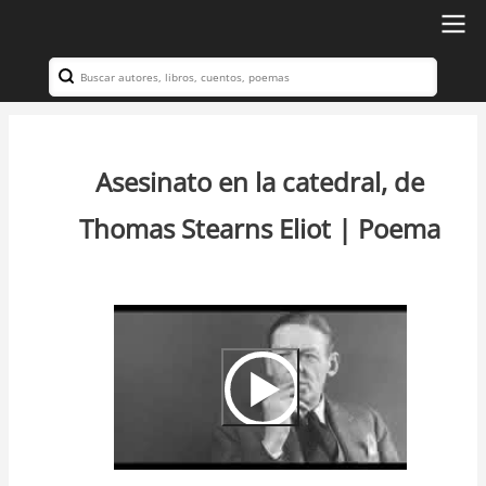
Ir
al
Search
Navegación
contenido
principal
principal
Asesinato en la catedral, de
Thomas Stearns Eliot | Poema
Video
Url