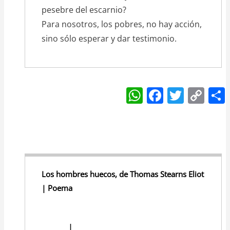
pesebre del escarnio?
Para nosotros, los pobres, no hay acción,
sino sólo esperar y dar testimonio.
W
F
T
C
h
a
w
o
at
c
itt
p
s
e
er
y
A
b
Li
p
o
n
Los hombres huecos, de Thomas Stearns Eliot
p
o
k
| Poema
k
I