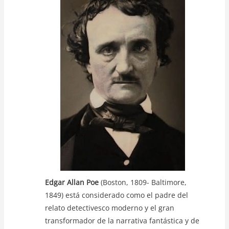
s
e
er
y
A
b
Li
p
o
n
p
o
k
k
Edgar Allan Poe
(Boston, 1809- Baltimore,
1849) está considerado como el padre del
relato detectivesco moderno y el gran
transformador de la narrativa fantástica y de