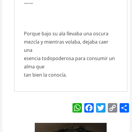
——
Porque bajo su ala llevaba una oscura
mezcla y mientras volaba, dejaba caer
una
esencia todopoderosa para consumir un
alma que
tan bien la conocía.
W
F
T
C
h
a
w
o
at
c
itt
p