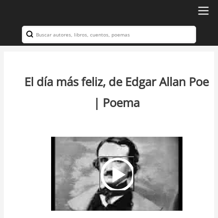
Ir
al
Search
Navegación
contenido
principal
principal
El día más feliz, de Edgar Allan Poe
| Poema
Video
Url