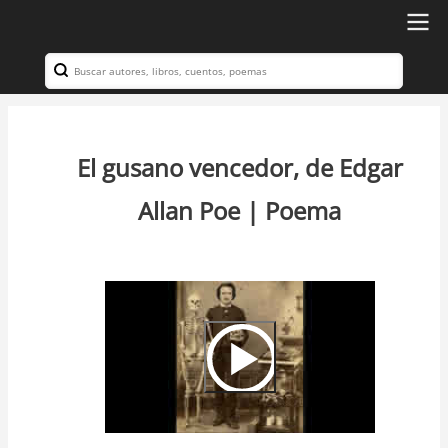
Ir
al
Search
Navegación
contenido
principal
principal
El gusano vencedor, de Edgar
Allan Poe | Poema
Video
Url