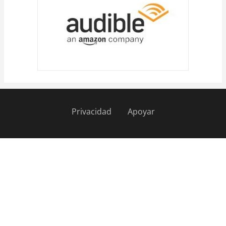
Privacidad
Apoyar
Pie
de
página