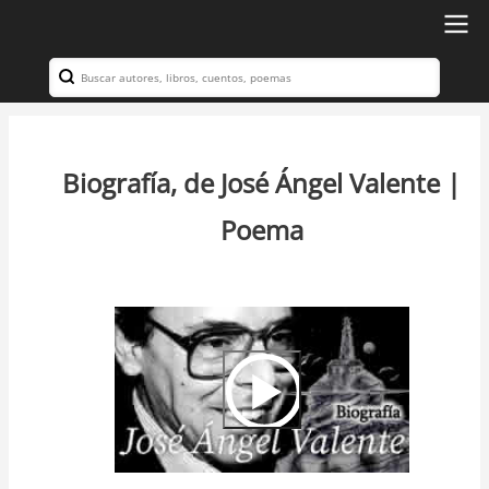
Ir
al
Search
Navegación
contenido
principal
principal
Biografía, de José Ángel Valente |
Poema
Video
Url