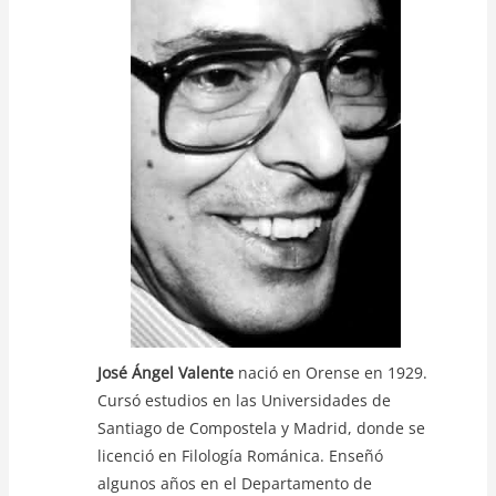
A
b
Li
p
o
n
p
o
k
k
José Ángel Valente
nació en Orense en 1929.
Cursó estudios en las Universidades de
Santiago de Compostela y Madrid, donde se
licenció en Filología Románica. Enseñó
algunos años en el Departamento de