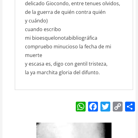
delicado Giocondo, entre tenues olvidos,
de la guerra de quién contra quién
y cuándo)
cuando escribo
mi bioesquelonotabibliográfica
compruebo minucioso la fecha de mi
muerte
y escasa es, digo con gentil tristeza,
la ya marchita gloria del difunto.
W
F
T
C
h
a
w
o
at
c
itt
p
s
e
er
y