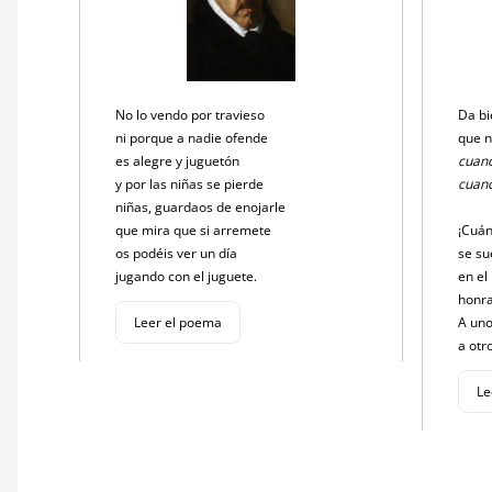
No lo vendo por travieso
Da b
ni porque a nadie ofende
que n
es alegre y juguetón
cuand
y por las niñas se pierde
cuand
niñas, guardaos de enojarle
que mira que si arremete
¡Cuán
os podéis ver un día
se su
jugando con el juguete.
en el
honra
Leer el poema
A un
a otr
Le