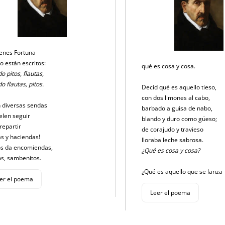
ienes Fortuna
o están escritos:
qué es cosa y cosa.
o pitos, flautas,
o flautas, pitos.
Decid qué es aquello tieso,
con dos limones al cabo,
 diversas sendas
barbado a guisa de nabo,
elen seguir
blando y duro como güeso;
 repartir
de corajudo y travieso
s y haciendas!
lloraba leche sabrosa.
os da encomiendas,
¿Qué es cosa y cosa?
os, sambenitos.
¿Qué es aquello que se lanza
er el poema
Leer el poema