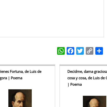
W
F
T
C
h
a
w
o
at
c
itt
p
a
s
e
er
y
ienes Fortuna, de Luis de
Decidme, dama graciosa
gora | Poema
cosa y cosa, de Luis de
A
b
Li
| Poema
p
o
n
p
o
k
k