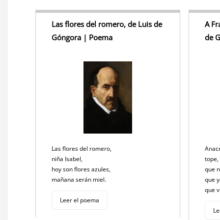
Las flores del romero, de Luis de
A Fr
Góngora | Poema
de 
Las flores del romero,
Anacr
niña Isabel,
tope
hoy son flores azules,
que n
mañana serán miel.
que y
que v
Leer el poema
Le