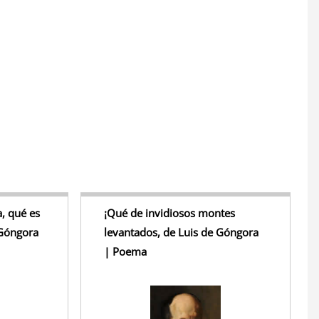
S
h
r
e
, qué es
¡Qué de invidiosos montes
 Góngora
levantados, de Luis de Góngora
| Poema