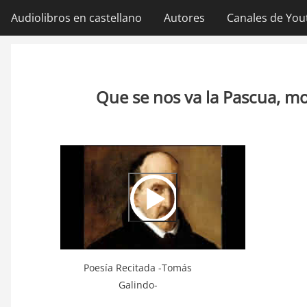
Ir
Audiolibros en castellano
Autores
Canales de You
Navegación
al
contenido
principal
principal
Que se nos va la Pascua, m
Video
Url
Poesía Recitada -Tomás
Galindo-