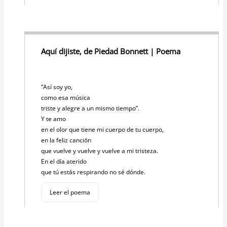
Aquí dijiste, de Piedad Bonnett | Poema
“Así soy yo,
como esa música
triste y alegre a un mismo tiempo”.
Y te amo
en el olor que tiene mi cuerpo de tu cuerpo,
en la feliz canción
que vuelve y vuelve y vuelve a mi tristeza.
En el día aterido
que tú estás respirando no sé dónde.
Leer el poema