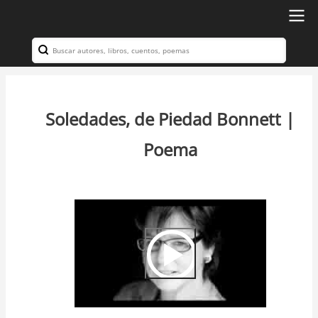
Ir
al
Search
Navegación
contenido
principal
principal
Soledades, de Piedad Bonnett |
Poema
Video
Url