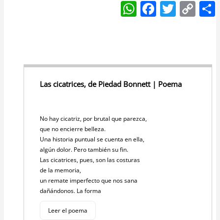
W
F
T
C
h
a
w
o
at
c
itt
p
s
e
er
y
A
b
Li
p
o
n
Las cicatrices, de Piedad Bonnett | Poema
p
o
k
k
No hay cicatriz, por brutal que parezca,
que no encierre belleza.
Una historia puntual se cuenta en ella,
algún dolor. Pero también su fin.
Las cicatrices, pues, son las costuras
de la memoria,
un remate imperfecto que nos sana
dañándonos. La forma
Leer el poema