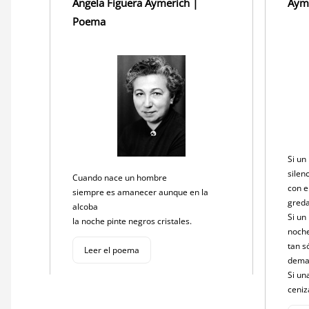
Ángela Figuera Aymerich |
Aym
Poema
Si un
silen
Cuando nace un hombre
con e
siempre es amanecer aunque en la
gred
alcoba
Si un
la noche pinte negros cristales.
noch
tan s
Leer el poema
dema
Si un
ceniz