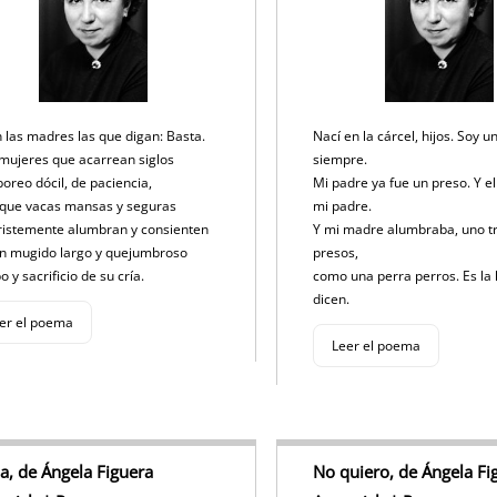
k
 las madres las que digan: Basta.
Nací en la cárcel, hijos. Soy u
mujeres que acarrean siglos
siempre.
boreo dócil, de paciencia,
Mi padre ya fue un preso. Y e
 que vacas mansas y seguras
mi padre.
ristemente alumbran y consienten
Y mi madre alumbraba, uno tr
un mugido largo y quejumbroso
presos,
bo y sacrificio de su cría.
como una perra perros. Es la 
dicen.
er el poema
Leer el poema
a, de Ángela Figuera
No quiero, de Ángela Fi