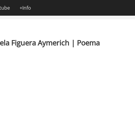
tube
+Info
ngela Figuera Aymerich | Poema