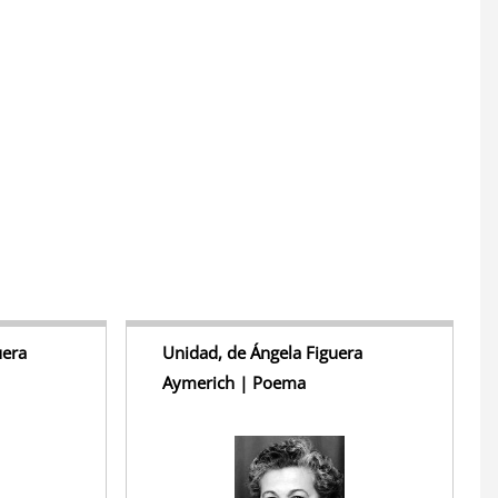
S
h
r
e
uera
Unidad, de Ángela Figuera
Aymerich | Poema