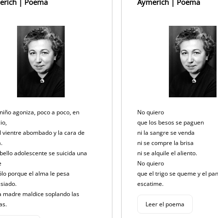
erich | Poema
Aymerich | Poema
 niño agoniza, poco a poco, en
No quiero
cio,
que los besos se paguen
l vientre abombado y la cara de
ni la sangre se venda
a.
ni se compre la brisa
 bello adolescente se suicida una
ni se alquile el aliento.
e
No quiero
ólo porque el alma le pesa
que el trigo se queme y el pa
siado.
escatime.
a madre maldice soplando las
as.
Leer el poema