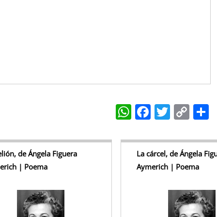
W
F
T
C
h
a
w
o
at
c
itt
p
a
s
e
er
y
lión, de Ángela Figuera
La cárcel, de Ángela Fig
erich | Poema
Aymerich | Poema
A
b
Li
p
o
n
p
o
k