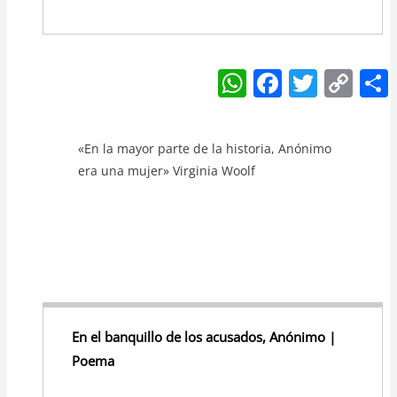
W
F
T
C
h
a
w
o
at
c
itt
p
«En la mayor parte de la historia, Anónimo
s
e
er
y
era una mujer» Virginia Woolf
A
b
Li
p
o
n
p
o
k
k
En el banquillo de los acusados, Anónimo |
Poema