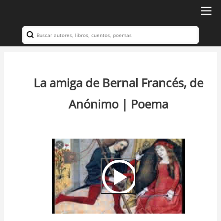
Ir
al
Search
Navegación
contenido
principal
principal
La amiga de Bernal Francés, de
Anónimo | Poema
Video
Url