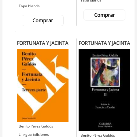
Tapa blanda
Tapa blanda
Comprar
Comprar
FORTUNATA Y JACINTA
FORTUNATA Y JACINTA
Autor
Benito Pérez Galdós
Editorial
Linkgua Ediciones
Autor
Benito Pérez Galdós