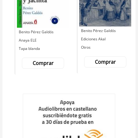
Autor
Benito Pérez Galdós
Autor
Benito Pérez Galdós
Editorial
Ediciones Akal
Editorial
Anaya ELE
Otros
Tapa blanda
Comprar
Comprar