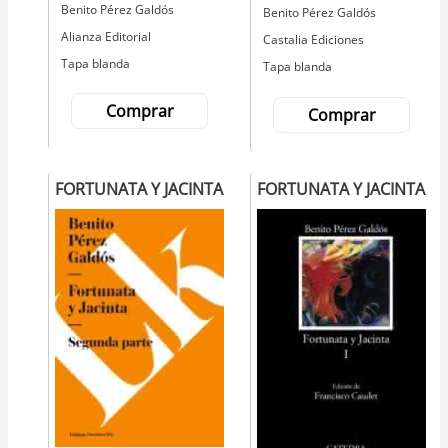
Autor
Benito Pérez Galdós
Autor
Benito Pérez Galdós
Editorial
Alianza Editorial
Editorial
Castalia Ediciones
Tapa blanda
Tapa blanda
Comprar
Comprar
FORTUNATA Y JACINTA
FORTUNATA Y JACINTA