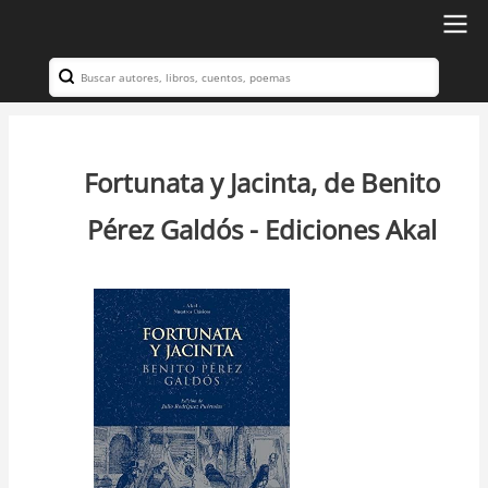
Ir
al
Search
Navegación
contenido
principal
principal
Fortunata y Jacinta, de Benito
Pérez Galdós - Ediciones Akal