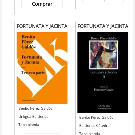
Comprar
FORTUNATA Y JACINTA
FORTUNATA Y JACINTA
Autor
Benito Pérez Galdós
Editorial
Linkgua Ediciones
Autor
Benito Pérez Galdós
Tapa blanda
Editorial
Ediciones Cátedra
Tapa blanda