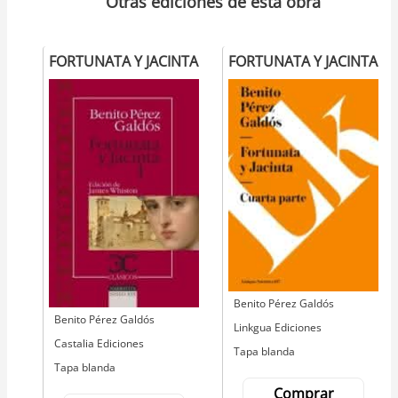
Otras ediciones de esta obra
FORTUNATA Y JACINTA
FORTUNATA Y JACINTA
Autor
Benito Pérez Galdós
Autor
Benito Pérez Galdós
Editorial
Linkgua Ediciones
Editorial
Castalia Ediciones
Tapa blanda
Tapa blanda
Comprar