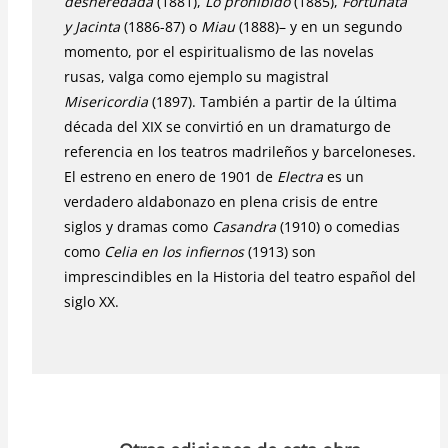
desheredada
(1881),
Lo prohibido
(1885),
Fortunata
y Jacinta
(1886-87) o
Miau
(1888)– y en un segundo
momento, por el espiritualismo de las novelas
rusas, valga como ejemplo su magistral
Misericordia
(1897). También a partir de la última
década del XIX se convirtió en un dramaturgo de
referencia en los teatros madrileños y barceloneses.
El estreno en enero de 1901 de
Electra
es un
verdadero aldabonazo en plena crisis de entre
siglos y dramas como
Casandra
(1910) o comedias
como
Celia en los infiernos
(1913) son
imprescindibles en la Historia del teatro español del
siglo XX.