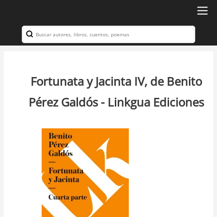
Ir
al
Search
Navegación
contenido
principal
principal
Fortunata y Jacinta IV, de Benito
Pérez Galdós - Linkgua Ediciones