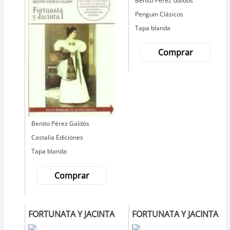
Autor
Benito Pérez Galdós
Editorial
Penguin Clásicos
Tapa blanda
Comprar
Autor
Benito Pérez Galdós
Editorial
Castalia Ediciones
Tapa blanda
Comprar
FORTUNATA Y JACINTA
FORTUNATA Y JACINTA