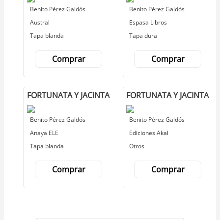
Autor
Benito Pérez Galdós
Autor
Benito Pérez Galdós
Editorial
Austral
Editorial
Espasa Libros
Tapa blanda
Tapa dura
Comprar
Comprar
FORTUNATA Y JACINTA
FORTUNATA Y JACINTA
Autor
Benito Pérez Galdós
Autor
Benito Pérez Galdós
Editorial
Anaya ELE
Editorial
Ediciones Akal
Tapa blanda
Otros
Comprar
Comprar