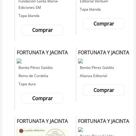
Editorial
Fundación Santa María-
Editorial
Editorial Verbum
Ediciones SM
Tapa blanda
Tapa blanda
Comprar
Comprar
FORTUNATA Y JACINTA
FORTUNATA Y JACINTA
Autor
Benito Pérez Galdós
Autor
Benito Pérez Galdós
Editorial
Reino de Cordelia
Editorial
Alianza Editorial
Tapa dura
Comprar
Comprar
FORTUNATA Y JACINTA
FORTUNATA Y JACINTA