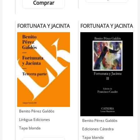
Comprar
FORTUNATA Y JACINTA
FORTUNATA Y JACINTA
Autor
Benito Pérez Galdós
Editorial
Linkgua Ediciones
Autor
Benito Pérez Galdós
Tapa blanda
Editorial
Ediciones Cátedra
Tapa blanda