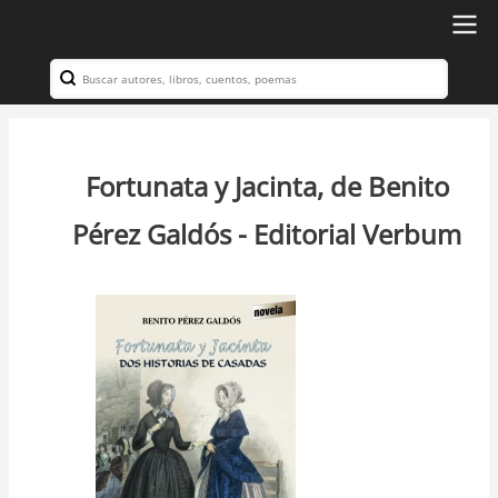
Ir
al
Search
Navegación
contenido
principal
principal
Fortunata y Jacinta, de Benito
Pérez Galdós - Editorial Verbum