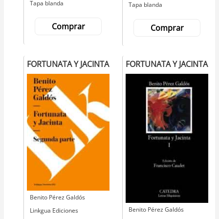
Tapa blanda
Tapa blanda
Comprar
Comprar
FORTUNATA Y JACINTA
FORTUNATA Y JACINTA
Autor
Benito Pérez Galdós
Autor
Benito Pérez Galdós
Editorial
Linkgua Ediciones