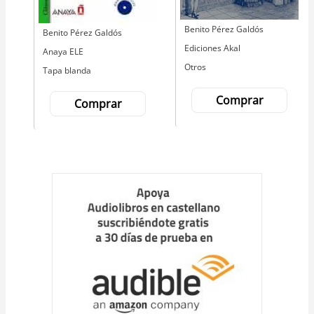
Autor
Benito Pérez Galdós
Autor
Benito Pérez Galdós
Editorial
Ediciones Akal
Editorial
Anaya ELE
Otros
Tapa blanda
Comprar
Comprar