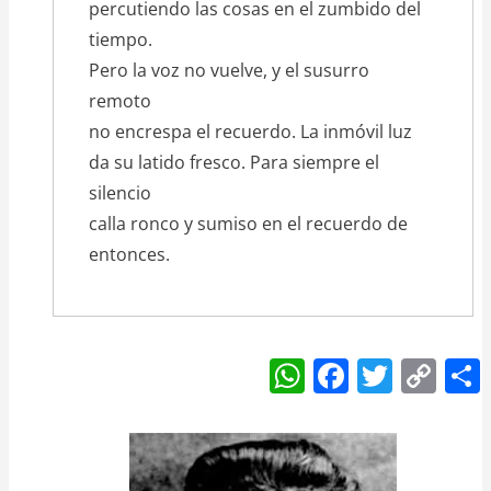
percutiendo las cosas en el zumbido del
tiempo.
Pero la voz no vuelve, y el susurro
remoto
no encrespa el recuerdo. La inmóvil luz
da su latido fresco. Para siempre el
silencio
calla ronco y sumiso en el recuerdo de
entonces.
W
F
T
C
h
a
w
o
at
c
itt
p
s
e
er
y