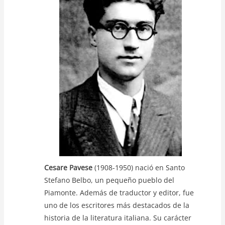
A
b
Li
p
o
n
p
o
k
k
Cesare Pavese
(1908-1950) nació en Santo
Stefano Belbo, un pequeño pueblo del
Piamonte. Además de traductor y editor, fue
uno de los escritores más destacados de la
historia de la literatura italiana. Su carácter