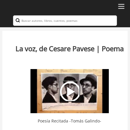
Ir
al
Search
Navegación
contenido
principal
principal
La voz, de Cesare Pavese | Poema
Video
Url
Poesía Recitada -Tomás Galindo-