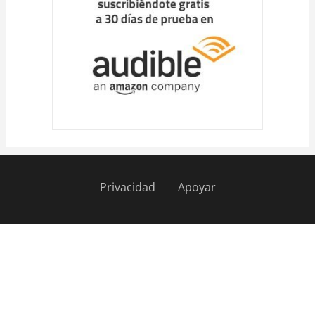
Privacidad
Apoyar
Pie
de
página