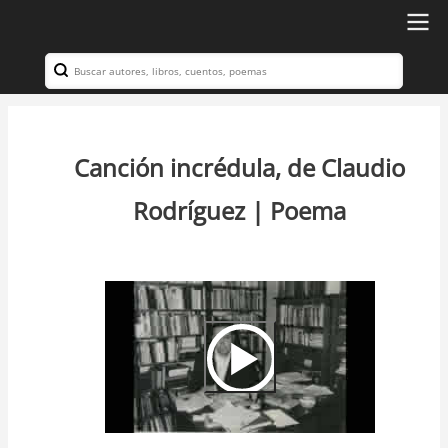
Ir
al
Search
Navegación
contenido
principal
principal
Canción incrédula, de Claudio
Rodríguez | Poema
Video
Url