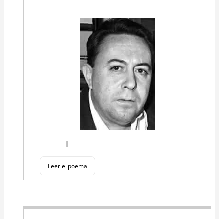
I
Leer el poema