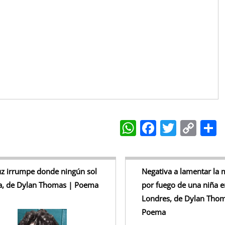
W
F
T
C
h
a
w
o
at
c
itt
p
a
s
e
er
y
uz irrumpe donde ningún sol
Negativa a lamentar la 
la, de Dylan Thomas | Poema
por fuego de una niña e
A
b
Li
Londres, de Dylan Thom
p
o
n
Poema
p
o
k