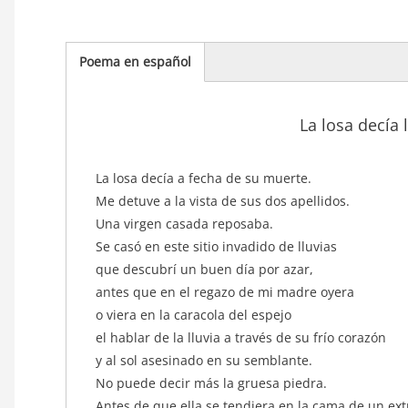
Poema en español
(solapa
activa)
La losa decía 
texto_poema
La losa decía a fecha de su muerte.
Me detuve a la vista de sus dos apellidos.
Una virgen casada reposaba.
Se casó en este sitio invadido de lluvias
que descubrí un buen día por azar,
antes que en el regazo de mi madre oyera
o viera en la caracola del espejo
el hablar de la lluvia a través de su frío corazón
y al sol asesinado en su semblante.
No puede decir más la gruesa piedra.
Antes de que ella se tendiera en la cama de un ex