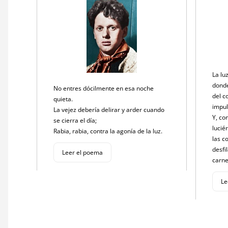
La lu
donde
No entres dócilmente en esa noche
del 
quieta.
impu
La vejez debería delirar y arder cuando
Y, co
se cierra el día;
luci
Rabia, rabia, contra la agonía de la luz.
las c
desfi
Leer el poema
carne
Le