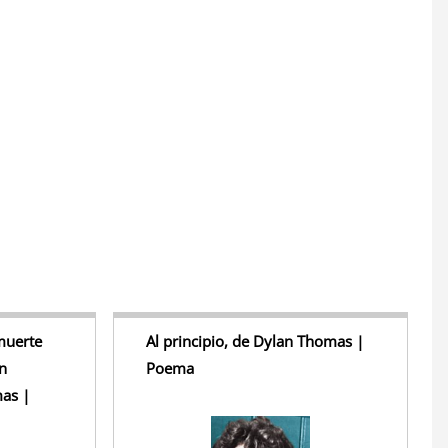
S
h
r
e
muerte
Al principio, de Dylan Thomas |
n
Poema
as |