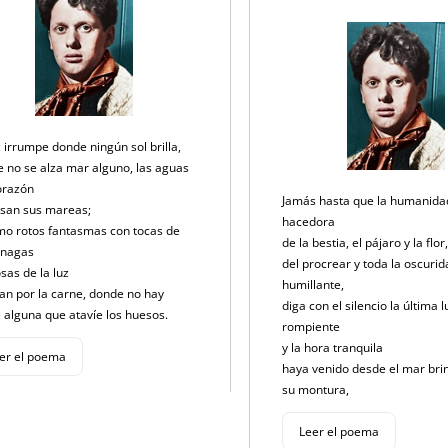
k
z irrumpe donde ningún sol brilla,
 no se alza mar alguno, las aguas
corazón
Jamás hasta que la humanida
lsan sus mareas;
hacedora
mo rotos fantasmas con tocas de
de la bestia, el pájaro y la flor
érnagas
del procrear y toda la oscurid
osas de la luz
humillante,
lan por la carne, donde no hay
diga con el silencio la última l
 alguna que atavíe los huesos.
rompiente
y la hora tranquila
er el poema
haya venido desde el mar bri
su montura,
Leer el poema