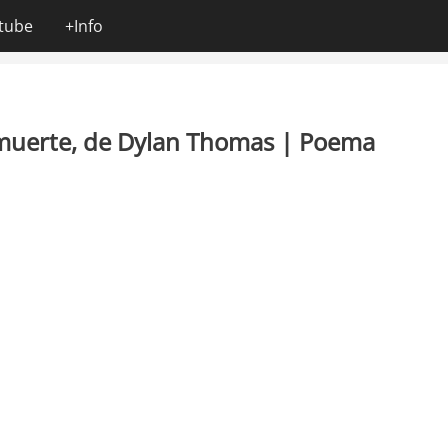
tube
+Info
u muerte, de Dylan Thomas | Poema