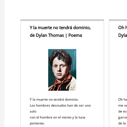
Y la muerte no tendrá dominio,
Oh 
de Dylan Thomas | Poema
Dyl
Y la muerte no tendrá dominio.
Oh h
Los hombres desnudos han de ser uno
me oc
solo
de es
con el hombre en el viento y la luna
garra
poniente;
de la