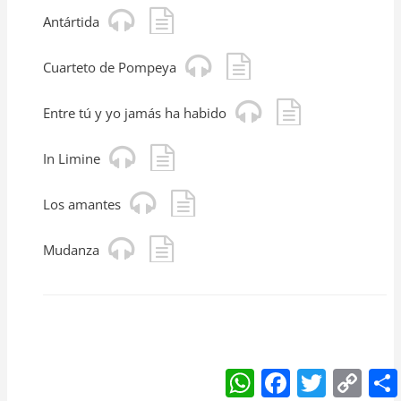
Antártida
Cuarteto de Pompeya
Entre tú y yo jamás ha habido
In Limine
Los amantes
Mudanza
W
F
T
C