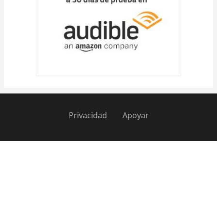
Privacidad
Apoyar
Pie
de
página