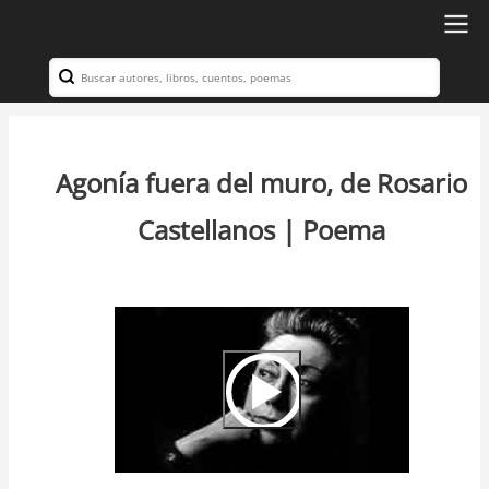
Ir
al
Search
Navegación
contenido
principal
principal
Agonía fuera del muro, de Rosario
Castellanos | Poema
Video
Url