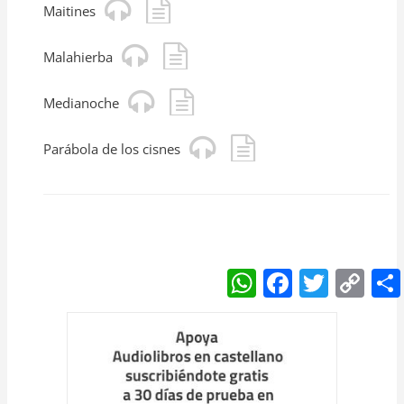
Maitines
Malahierba
Medianoche
Parábola de los cisnes
W
F
T
C
h
a
w
o
at
c
itt
p
s
e
er
y
A
b
Li