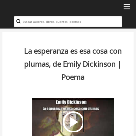
Ir
al
Search
Navegación
contenido
principal
principal
La esperanza es esa cosa con
plumas, de Emily Dickinson |
Poema
Video
Url